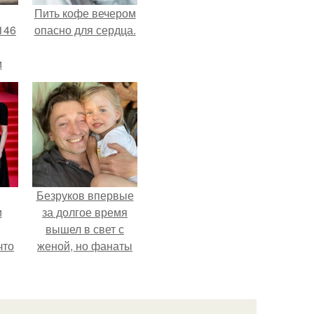
Пить кофе вечером
146
опасно для сердца.
м
а
й
.
Безруков впервые
и
за долгое время
вышел в свет с
что
женой, но фанаты
не оценили
иты
скромную красоту
Анны: "какая она
скучная.