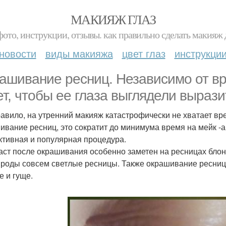
МАКИЯЖ ГЛАЗ
фото, инструкции, отзывы. как правильно сделать макияж д
новости
виды макияжа
цвет глаз
инструкци
ашивание ресниц. Независимо от в
ет, чтобы ее глаза выглядели вырази
равило, на утренний макияж катастрофически не хватает в
ивание ресниц, это сократит до минимума время на мейк -а
тивная и популярная процедура.
аст после окрашивания особенно заметен на ресницах бло
ироды совсем светлые ресницы. Также окрашивание ресниц
е и гуще.