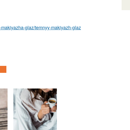
y-makiyazha-glaz/temnyy-makiyazh-glaz