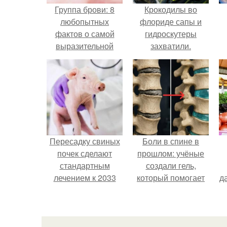
Группа брови: 8
Крокодилы во
любопытных
флориде сапы и
фактов о самой
гидроскутеры
выразительной
захватили.
черте лица?
Пересадку свиных
Боли в спине в
почек сделают
прошлом: учёные
стандартным
создали гель,
лечением к 2033
который помогает
д
году в Японии.
восстанавливать
межпозвоночные
с
диски.