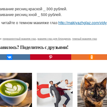
ивание ресниц краской _ 300 рублей.
ивание ресниц хной _ 500 рублей.
 читайте о темном макияже глаз
http://makiyazhglaz.com/vid
и:
перманентный макияж глаз
,
макияж глаз для блондинок
,
темный макияж глаз
авилось? Поделитесь с друзьями!