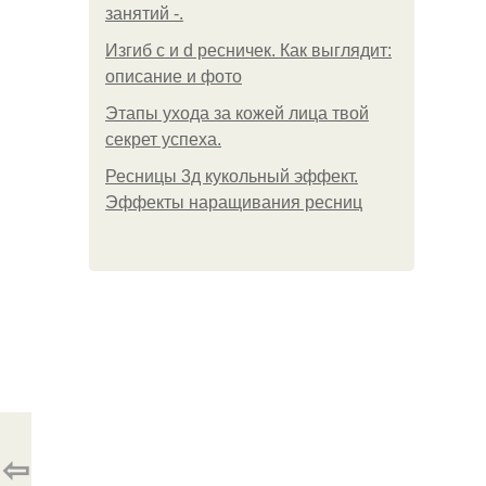
занятий -.
Изгиб c и d ресничек. Как выглядит:
описание и фото
Этапы ухода за кожей лица твой
секрет успеха.
Ресницы 3д кукольный эффект.
Эффекты наращивания ресниц
⇦