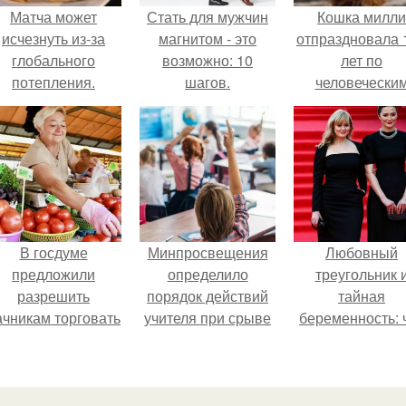
Матча может
Стать для мужчин
Кошка милли
исчезнуть из-за
магнитом - это
отпраздновала 
глобального
возможно: 10
лет по
потепления.
шагов.
человечески
Меркам и
претендует н
звание само
старой в мире
В госдуме
Минпросвещения
Любовный
предложили
определило
треугольник 
разрешить
порядок действий
тайная
ачникам торговать
учителя при срыве
беременность: 
своей
урока.
скрывает
ельхозпродукцией
наследница Ник
в людных местах.
Михалкова?