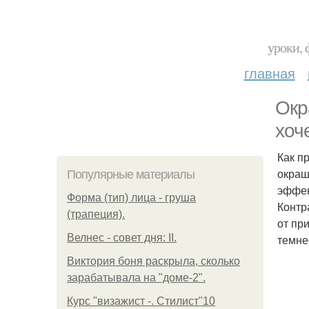
уроки, 
главная
Окр
хоч
Как п
окраш
Популярные материалы
эффек
Форма (тип) лица - груша
Контр
(трапеция).
от пр
Велнес - совет дня: II.
темне
Виктория боня раскрыла, сколько
зарабатывала на "доме-2".
Курс "визажист -. Стилист"10