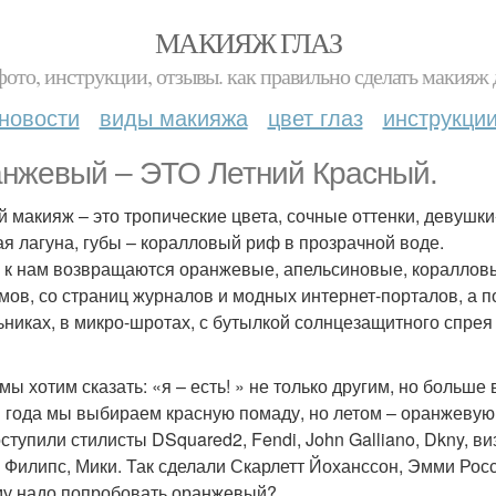
МАКИЯЖ ГЛАЗ
фото, инструкции, отзывы. как правильно сделать макияж д
новости
виды макияжа
цвет глаз
инструкци
нжевый – ЭТО Летний Красный.
й макияж – это тропические цвета, сочные оттенки, девушки
ая лагуна, губы – коралловый риф в прозрачной воде.
 к нам возвращаются оранжевые, апельсиновые, коралловы
мов, со страниц журналов и модных интернет-порталов, а п
ьниках, в микро-шротах, с бутылкой солнцезащитного спрея
 мы хотим сказать: «я – есть! » не только другим, но больше
 года мы выбираем красную помаду, но летом – оранжевую
оступили стилисты DSquared2, Fendi, John Galliano, Dkny,
 Филипс, Мики. Так сделали Скарлетт Йоханссон, Эмми Росс
у надо попробовать оранжевый?