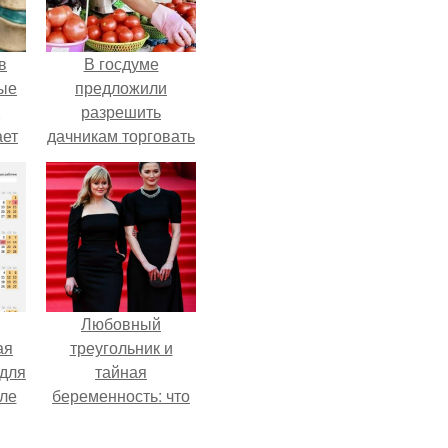
в
В госдуме
ые
предложили
,
разрешить
ает
дачникам торговать
ть
своей
ые
сельхозпродукцией
в людных местах.
Любовный
ая
треугольник и
 для
тайная
але
беременность: что
т.
скрывает
наследница Никиты