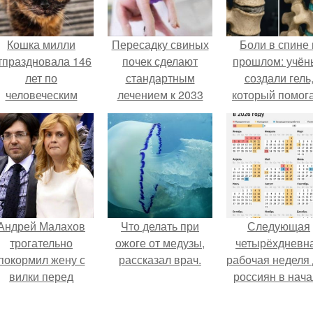
Кошка милли
Пересадку свиных
Боли в спине 
тпраздновала 146
почек сделают
прошлом: учён
лет по
стандартным
создали гель
человеческим
лечением к 2033
который помог
Меркам и
году в Японии.
восстанавлива
претендует на
межпозвоночн
звание самой
диски.
старой в мире.
Андрей Малахов
Что делать при
Следующая
трогательно
ожоге от медузы,
четырёхдневн
покормил жену с
рассказал врач.
рабочая неделя
вилки перед
россиян в нач
камерой, вызвав
ноября наступи
умиление у