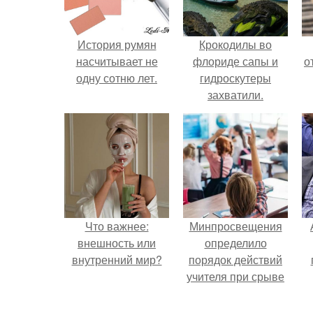
История румян
Крокодилы во
насчитывает не
флориде сапы и
о
одну сотню лет.
гидроскутеры
захватили.
Что важнее:
Минпросвещения
внешность или
определило
внутренний мир?
порядок действий
учителя при срыве
урока.