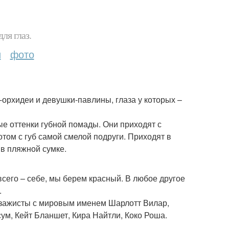
ля глаз.
и
фото
-орхидеи и девушки-павлины, глаза у которых –
е оттенки губной помады. Они приходят с
отом с губ самой смелой подруги. Приходят в
 в пляжной сумке.
 всего – себе, мы берем красный. В любое другое
.
 визажисты с мировым именем Шарлотт Вилар,
ум, Кейт Бланшет, Кира Найтли, Коко Роша.