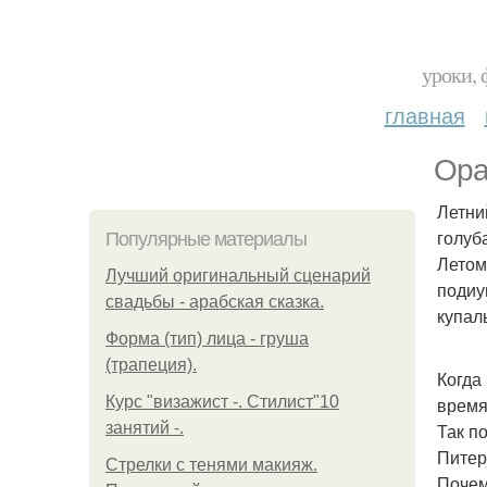
уроки, 
главная
Ора
Летни
голуб
Популярные материалы
Летом
Лучший оригинальный сценарий
подиу
свадьбы - арабская сказка.
купал
Форма (тип) лица - груша
(трапеция).
Когда
Курс "визажист -. Стилист"10
время
занятий -.
Так п
Питер
Стрелки с тенями макияж.
Почем