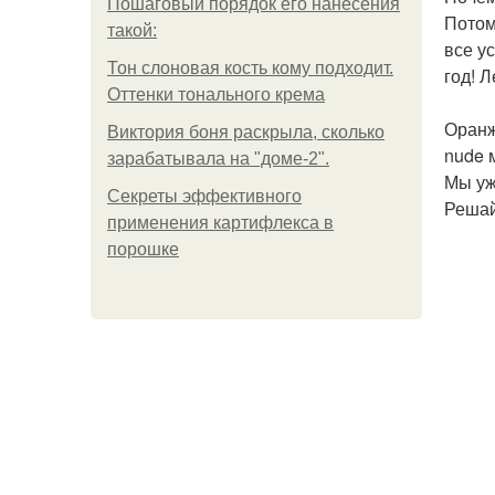
Пошаговый порядок его нанесения
Потом
такой:
все у
Тон слоновая кость кому подходит.
год! 
Оттенки тонального крема
Оранж
Виктория боня раскрыла, сколько
nude 
зарабатывала на "доме-2".
Мы уж
Секреты эффективного
Решай
применения картифлекса в
порошке