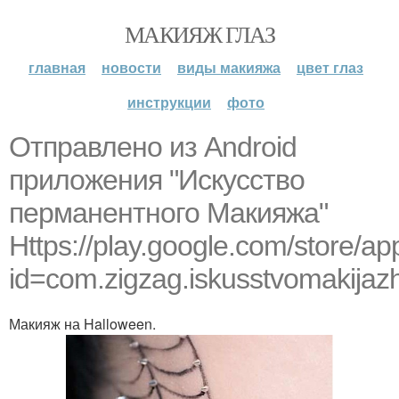
МАКИЯЖ ГЛАЗ
главная
новости
виды макияжа
цвет глаз
инструкции
фото
Отправлено из Android
приложения "Искусство
перманентного Макияжа"
Https://play.google.com/store/ap
id=com.zigzag.iskusstvomakijaz
Макияж на Halloween.