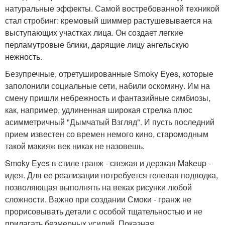
натуральные эффекты. Самой востребованной техникой
стал стробинг: кремовый шиммер растушевывается на
выступающих участках лица. Он создает легкие
перламутровые блики, дарящие лицу ангельскую
нежность.
Безупречные, отретушированные Smoky Eyes, которые
заполонили социальные сети, набили оскомину. Им на
смену пришли небрежность и фантазийные симбиозы,
как, например, удлиненная широкая стрелка плюс
асимметричный "Дымчатый Взгляд". И пусть последний
прием известен со времен немого кино, старомодным
такой макияж век никак не назовешь.
Smoky Eyes в стиле гранж - свежая и дерзкая Makeup -
идея. Для ее реализации потребуется гелевая подводка,
позволяющая выполнять на веках рисунки любой
сложности. Важно при создании Смоки - гранж не
прорисовывать детали с особой тщательностью и не
прилагать безмерных усилий. Показная