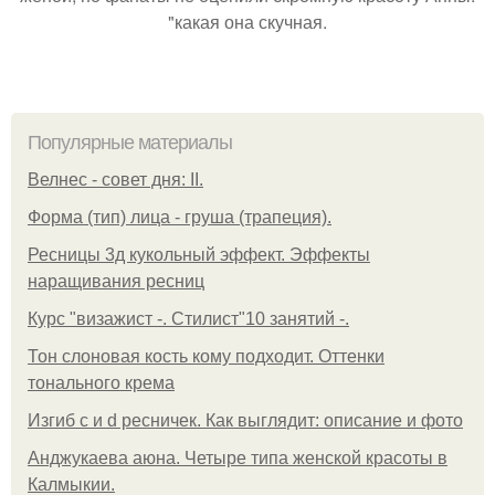
"какая она скучная.
Популярные материалы
Велнес - совет дня: II.
Форма (тип) лица - груша (трапеция).
Ресницы 3д кукольный эффект. Эффекты
наращивания ресниц
Курс "визажист -. Стилист"10 занятий -.
Тон слоновая кость кому подходит. Оттенки
тонального крема
Изгиб c и d ресничек. Как выглядит: описание и фото
Анджукаева аюна. Четыре типа женской красоты в
Калмыкии.