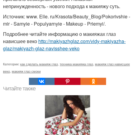
непринужденность - нового подхода к макияжу суть.
Источник: www. Elle. ru/Krasota/Beauty_Blog/Pokorivshie -
mir - Samyie - Populyarnyie - Makeup - Priemyi/.
Подробнее читайте информацию о макияжах глаз
нависшее веко
http://makiyazhglaz.com/vidy-makiyazha-
glaz/makiyazh-glaz-navisshee-veko
Категории:
как сделать макияж глаз
,
техника макияжа глаз
,
макияж глаз нависшее
веко
,
макияж глаз смоки
Читайте также