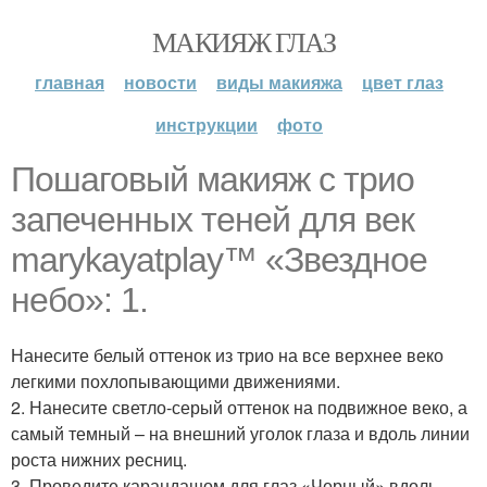
МАКИЯЖ ГЛАЗ
главная
новости
виды макияжа
цвет глаз
инструкции
фото
Пошаговый макияж с трио
запеченных теней для век
marykayatplay™ «Звездное
небо»: 1.
Нанесите белый оттенок из трио на все верхнее веко
легкими похлопывающими движениями.
2. Нанесите светло-серый оттенок на подвижное веко, а
самый темный – на внешний уголок глаза и вдоль линии
роста нижних ресниц.
3. Проведите карандашом для глаз «Черный» вдоль