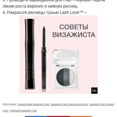
линии роста верхних и нижних ресниц.
4. Накрасьте ресницы тушью Lash Love™ «
Категории:
пошаговый макияж глаз
,
макияж глаз нависшее веко
,
макияж для серых
глаз
,
темный макияж глаз