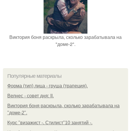
Виктория боня раскрыла, сколько зарабатывала на
"доме-2".
Популярные материалы
Форма (тип) лица - груша (трапеция).
Велнес - совет дня: II.
Виктория боня раскрыла, сколько зарабатывала на
"доме-2".
Курс "визажист -. Стилист"10 занятий -.