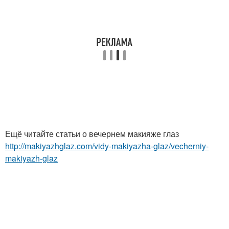
Ещё читайте статьи о вечернем макияже глаз
http://makiyazhglaz.com/vidy-makiyazha-glaz/vecherniy-
makiyazh-glaz