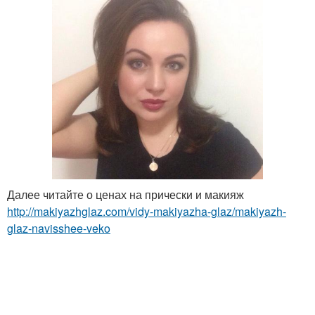
Далее читайте о ценах на прически и макияж
http://makiyazhglaz.com/vidy-makiyazha-glaz/makiyazh-
glaz-navisshee-veko