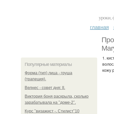
уроки, 
главная
Про
Mar
1. ки
волос
Популярные материалы
кожу 
Форма (тип) лица - груша
(трапеция).
Велнес - совет дня: II.
Виктория боня раскрыла, сколько
зарабатывала на "доме-2".
Курс "визажист -. Стилист"10