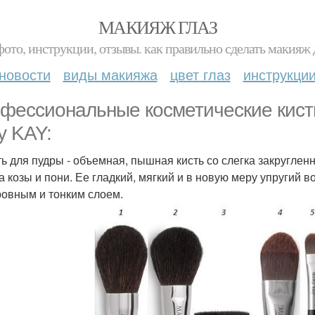
МАКИЯЖ ГЛАЗ
фото, инструкции, отзывы. как правильно сделать макияж д
новости
виды макияжа
цвет глаз
инструкци
фессиональные косметические кист
y KAY:
сть для пудры - объемная, пышная кисть со слегка закругле
а козы и пони. Ее гладкий, мягкий и в новую меру упругий 
ровным и тонким слоем.