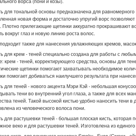
ального ворса (пони и козы).
сть для тональной основы предназначена для равномерного 
гленная новая форма и достаточно упругий ворс позволяют
. Плотно прилегающие щетинки аккуратно прокрашивают все 
ть вокруг глаз и новую линию роста волос.
 подходит также для нанесения увлажняющих кремов, масок 
сть для крем - теней специально создана для работы с люб
е: крем - теней, корректирующего средства, основы для тен
тические щетинки помогают захватывать необходимое колич
чки помогает добиваться наилучшего результата при нанесе
сть для теней - нового акцента Мэри Кэй - небольшая конусо
дывать тени во внутренний угол глаза, а также для всех м
ества теней. Такой высокой кистью удобно наносить тени в 
овлена из человеческого волоса пони.
сть для растушевки теней - большая плоская кисть, которая 
жное веко и для растушевки теней. Изготовлена из единого
оская кисть для вечернего макияжа Smoky - Eyes (Смоки - а