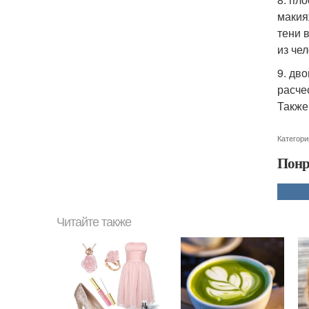
макия
тени 
из че
9. дв
расче
Также
Категори
Понр
Читайте также