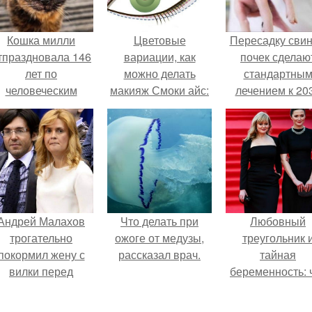
Кошка милли
Цветовые
Пересадку сви
тпраздновала 146
вариации, как
почек сделаю
лет по
можно делать
стандартны
человеческим
макияж Смоки айс:
лечением к 20
Меркам и
году в Японии
претендует на
звание самой
старой в мире.
Андрей Малахов
Что делать при
Любовный
трогательно
ожоге от медузы,
треугольник 
покормил жену с
рассказал врач.
тайная
вилки перед
беременность: 
камерой, вызвав
скрывает
умиление у
наследница Ник