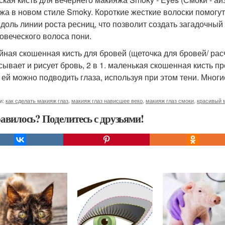
жа в новом стиле Smoky. Короткие жесткие волоски помогут
вдоль линии роста ресниц, что позволит создать загадочны
ловеческого волоса пони.
ойная скошенная кисть для бровей (щеточка для бровей/ расч
сывает и рисует бровь, 2 в 1. маленькая скошенная кисть п
 ей можно подводить глаза, используя при этом тени. Мног
и:
как сделать макияж глаз
,
макияж глаз нависшее веко
,
макияж глаз смоки
,
красивый 
авилось? Поделитесь с друзьями!