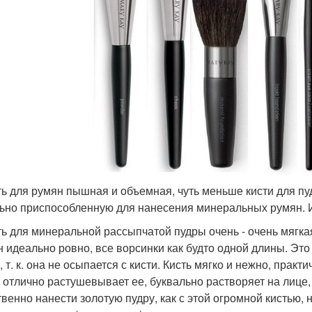
сть для румян пышная и объемная, чуть меньше кисти для 
ьно приспособленную для нанесения минеральных румян. Из
сть для минеральной рассыпчатой пудры очень - очень мягкая
н идеально ровно, все ворсинки как будто одной длины. Эт
 т. к. она не осыпается с кисти. Кисть мягко и нежно, прак
, отлично растушевывает ее, буквально растворяет на лице
твенно нанести золотую пудру, как с этой огромной кистью, н