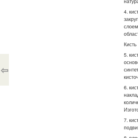
натур
4. ки
закру
слоем
облас
Кисть
5. ки
основ
⇦
синте
кисто
6. ки
накла
колич
Изгот
7. ки
подви
8. пл