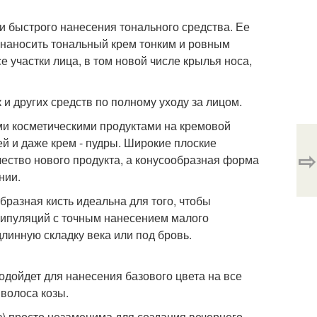
и быстрого нанесения тонального средства. Ее
 наносить тональный крем тонким и ровным
участки лица, в том новой числе крылья носа,
и других средств по полному уходу за лицом.
ыми косметическими продуктами на кремовой
ей и даже крем - пудры. Широкие плоские
⇨
ество нового продукта, а конусообразная форма
нии.
образная кисть идеальна для того, чтобы
анипуляций с точным нанесением малого
длинную складку века или под бровь.
подойдет для нанесения базового цвета на все
 волоса козы.
йз) просто незаменима для создания вечернего