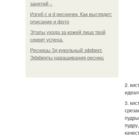
занятий -.
Изгиб c и d ресничек. Как выглядит:
описание и фото
Этапы ухода за кожей лица твой
секрет успеха.
Ресницы 3д кукольный эффект.
Эффекты наращивания ресниц
2. ки
идеал
3. ки
среза
пудры,
пудру
качес