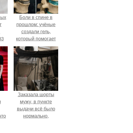
ных
Боли в спине в
т
прошлом: учёные
м
создали гель,
33
который помогает
.
восстанавливать
межпозвоночные
диски.
Заказала шорты
и
мужу, в пункте
выдачи всё было
что
нормально,
примерил все
иты
хорошо, ничего не