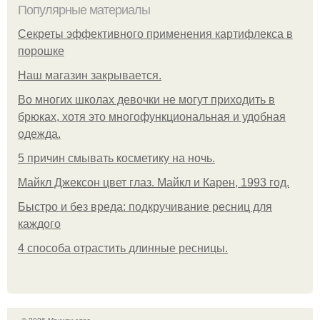
Популярные материалы
Секреты эффективного применения картифлекса в
порошке
Нaш магaзин зaкрывaeтся.
Во многих школах девочки не могут приходить в
брюках, хотя это многофункциональная и удобная
одежда.
5 причин смывать косметику на ночь.
Майкл Джексон цвет глаз. Майкл и Карен, 1993 год.
Быстро и без вреда: подкручивание ресниц для
каждого
4 способа отрастить длинные ресницы.