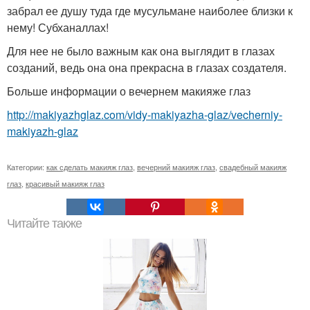
забрал ее душу туда где мусульмане наиболее близки к
нему! Субханаллах!
Для нее не было важным как она выглядит в глазах
созданий, ведь она она прекрасна в глазах создателя.
Больше информации о вечернем макияже глаз
http://makiyazhglaz.com/vidy-makiyazha-glaz/vecherniy-
makiyazh-glaz
Категории:
как сделать макияж глаз
,
вечерний макияж глаз
,
свадебный макияж
глаз
,
красивый макияж глаз
Читайте также