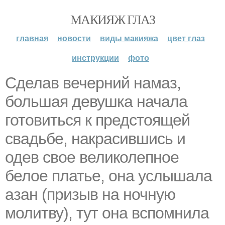
МАКИЯЖ ГЛАЗ
главная
новости
виды макияжа
цвет глаз
инструкции
фото
Сделав вечерний намаз,
большая девушка начала
готовиться к предстоящей
свадьбе, накрасившись и
одев свое великолепное
белое платье, она услышала
азан (призыв на ночную
молитву), тут она вспомнила