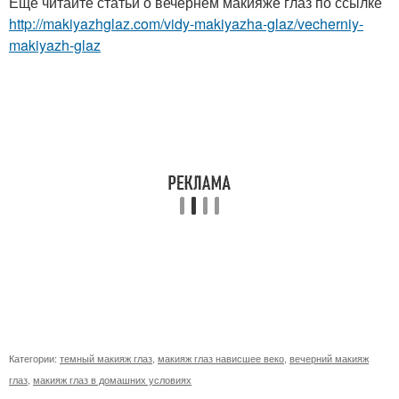
Ещё читайте статьи о вечернем макияже глаз по ссылке
http://makiyazhglaz.com/vidy-makiyazha-glaz/vecherniy-
makiyazh-glaz
Категории:
темный макияж глаз
,
макияж глаз нависшее веко
,
вечерний макияж
глаз
,
макияж глаз в домашних условиях