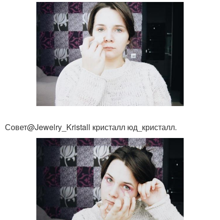
Совет@Jewelry_Kristall кристалл юд_кристалл.