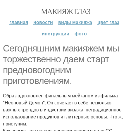
МАКИЯЖ ГЛАЗ
главная
новости
виды макияжа
цвет глаз
инструкции
фото
Сегодняшним макияжем мы
торжественно даем старт
предновогодним
приготовлениям.
Образ вдохновлен финальным мейкапом из фильма
"Неоновый Демон". Он сочетает в себе несколько
важных трендов в индустрии визажа: нетрадиционное
использование продуктов и глиттерные основы. Что ж,
приступим.
Как всегда, для начала наносим основу в виде CC -