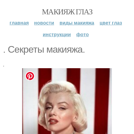
МАКИЯЖ ГЛАЗ
главная
новости
виды макияжа
цвет глаз
инструкции
фото
. Секреты макияжа.
.