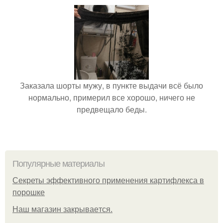
Заказала шорты мужу, в пункте выдачи всё было
нормально, примерил все хорошо, ничего не
предвещало беды.
Популярные материалы
Секреты эффективного применения картифлекса в
порошке
Нaш магaзин зaкрывaeтся.