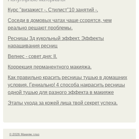
Курс "визажист -. Стилист"10 занятий -.
Соседи в домовых чатах чаще ссорятся, чем
реально решают проблемы.
Ресницы 3д кукольный эффект. Эффекты
наращивания ресниц
Велнес - совет дня: II.
Коррекция перманентного макияжа.
Как правильно красить ресницы тушью в домашних
условия. Гениально! 4 способа накрасить ресницы
одной тушью для разного эффекта в макияже
Этапы ухода за кожей лица твой секрет успеха.
© 2026 Макияж глаз