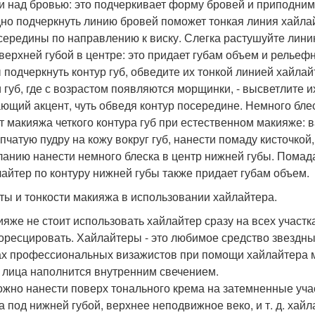
 и над бровью: это подчеркивает форму бровей и приподнима
но подчеркнуть линию бровей поможет тонкая линия хайла
 середины по направлению к виску. Слегка растушуйте лини
 верхней губой в центре: это придает губам объем и рельефн
 подчеркнуть контур губ, обведите их тонкой линией хайлай
и губ, где с возрастом появляются морщинки, - высветлите и
ющий акцент, чуть обведя контур посередине. Немного блеск
т макияжа четкого контура губ при естественном макияже: 
пчатую пудру на кожу вокруг губ, нанести помаду кисточкой
ланию нанести немного блеска в центр нижней губы. Помад
лайтер по контуру нижней губы также придает губам объем.
ты и тонкости макияжа в использовании хайлайтера.
ияже не стоит использовать хайлайтер сразу на всех участк
ресцировать. Хайлайтеры - это любимое средство звездны
ах профессиональных визажистов при помощи хайлайтера 
а лица наполнится внутренним свечением.
ожно нанести поверх тонального крема на затемненные учас
а под нижней губой, верхнее неподвижное веко, и т. д. ха