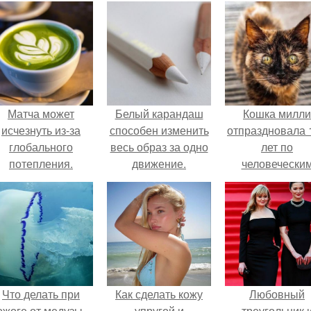
Матча может
Белый карандаш
Кошка милли
исчезнуть из-за
способен изменить
отпраздновала 
глобального
весь образ за одно
лет по
потепления.
движение.
человечески
Меркам и
претендует н
звание само
старой в мире
Что делать при
Как сделать кожу
Любовный
ожоге от медузы,
упругой и
треугольник 