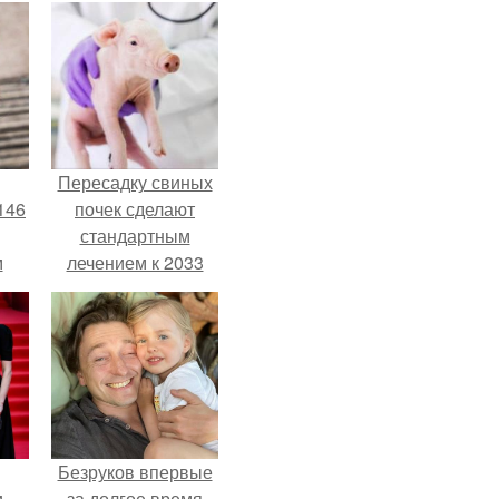
Пересадку свиных
146
почек сделают
стандартным
м
лечением к 2033
году в Японии.
а
й
.
Безруков впервые
и
за долгое время