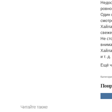
Недос
ровно
Один 
смотр
Хайла
свеже
Не ст
внима
Хайла
и т. д.
Ещё ч
Категори
Понр
Читайте также