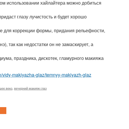
мелом использовании хайлайтера можно добиться
ридаст глазу лучистость и будет хорошо
ьте для коррекции формы, придания рельефности,
), так как недостатки он не замаскирует, а
иума, праздника, дискотек, гламурного макияжа
om/vidy-makiyazha-glaz/temnyy-makiyazh-glaz
шее веко
,
вечерний макияж глаз