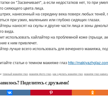
татки он "Засвечивает", а если недостатков нет, то при у
го сияющего цвета лица.
штрих, нанесенный на середину века поверх любых теней, п
еться при узких, маленьких или глубоко сидящих глазах.
йтеры наносят на скулы и другие части лица и зоны декол
го вида.
оит использовать хайлайтер на проблемной коже (прыщи, акнэ
ние к ним привлечет.
йтер лучше всего использовать для вечернего макияжа, под
итайте статьи о темном макияже глаз
http://makiyazhglaz.c
и:
темный макияж глаз
,
макияж фото глаз
,
как сделать макияж глаз
,
макияж глаз навис
авилось? Поделитесь с друзьями!