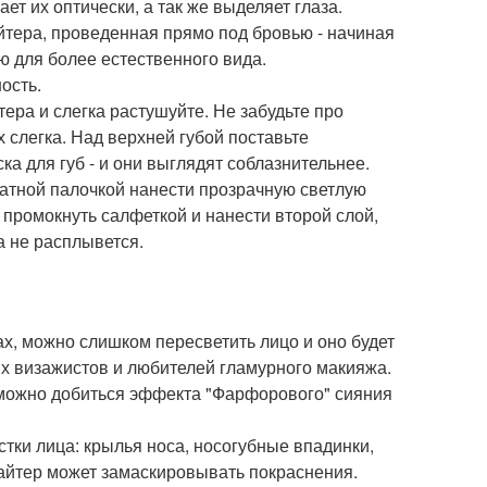
ет их оптически, а так же выделяет глаза.
йтера, проведенная прямо под бровью - начиная
ю для более естественного вида.
ость.
тера и слегка растушуйте. Не забудьте про
х слегка. Над верхней губой поставьте
а для губ - и они выглядят соблазнительнее.
ватной палочкой нанести прозрачную светлую
, промокнуть салфеткой и нанести второй слой,
а не расплывется.
ах, можно слишком пересветить лицо и оно будет
х визажистов и любителей гламурного макияжа.
можно добиться эффекта "Фарфорового" сияния
тки лица: крылья носа, носогубные впадинки,
йлайтер может замаскировывать покраснения.