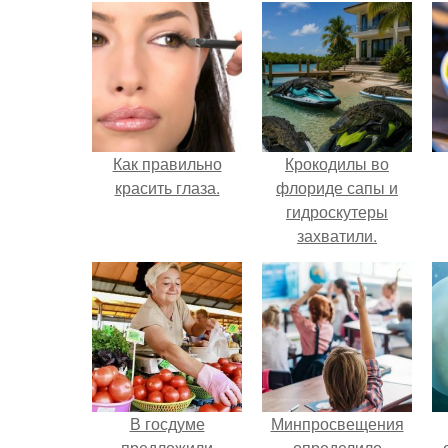
Как правильно
Крокодилы во
красить глаза.
флориде сапы и
гидроскутеры
захватили.
В госдуме
Минпросвещения
предложили
определило