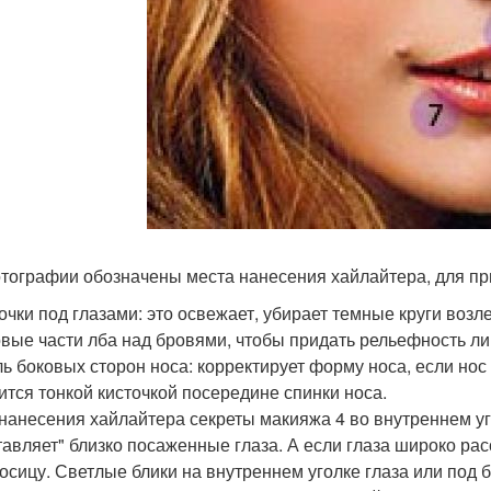
тографии обозначены места нанесения хайлайтера, для пр
точки под глазами: это освежает, убирает темные круги воз
овые части лба над бровями, чтобы придать рельефность ли
ль боковых сторон носа: корректирует форму носа, если нос
ится тонкой кисточкой посередине спинки носа.
нанесения хайлайтера секреты макияжа 4 во внутреннем угол
тавляет" близко посаженные глаза. А если глаза широко ра
осицу. Светлые блики на внутреннем уголке глаза или под 