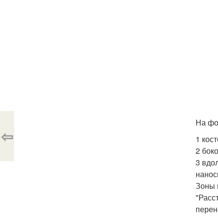
На фо
⇦
1 кос
2 бок
3 вдо
нанос
Зоны 
"Расс
перен