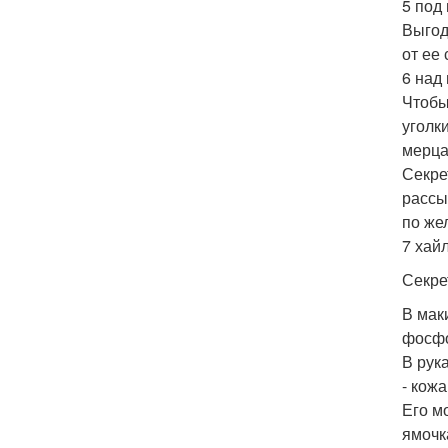
5 под
Выгод
от ее
6 над
Чтобы
уголк
мерца
Секре
рассы
по же
7 хай
Секре
В мак
фосфо
В рук
- кож
Его м
ямочк