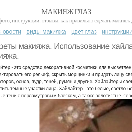
МАКИЯЖ ГЛАЗ
фото, инструкции, отзывы. как правильно сделать макияж д
новости
виды макияжа
цвет глаз
инструкци
реты макияжа. Использование хайла
ияжа.
йтер - это средство декоративной косметики для высветлен
ектировать его рельеф, скрыть морщинки и придать лицу св
кторов, основ, пудр, теней, румян и другие. Хайлайтеры св
тить темные участки лица. Хайлайтер - это белые, светло-б
ые тени с перламутровым блеском, а также золотистые, се