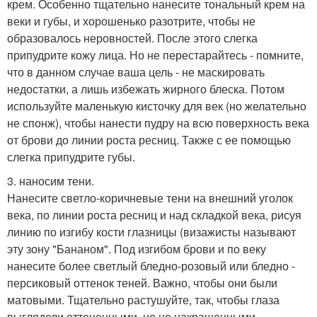
крем. Особенно тщательно нанесите тональный крем на
веки и губы, и хорошенько разотрите, чтобы не
образовалось неровностей. После этого слегка
припудрите кожу лица. Но не перестарайтесь - помните,
что в данном случае ваша цель - не маскировать
недостатки, а лишь избежать жирного блеска. Потом
используйте маленькую кисточку для век (но желательно
не спонж), чтобы нанести пудру на всю поверхность века
от брови до линии роста ресниц. Также с ее помощью
слегка припудрите губы.
3. наносим тени.
Нанесите светло-коричневые тени на внешний уголок
века, по линии роста ресниц и над складкой века, рисуя
линию по изгибу кости глазницы (визажисты называют
эту зону "Бананом". Под изгибом брови и по веку
нанесите более светлый бледно-розовый или бледно -
персиковый оттенок теней. Важно, чтобы они были
матовыми. Тщательно растушуйте, так, чтобы глаза
выглядели оттененными, но не накрашенными.