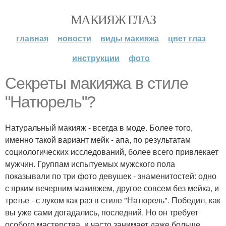
МАКИЯЖ ГЛАЗ
главная
новости
виды макияжа
цвет глаз
инструкции
фото
Секреты макияжа в стиле
"Натюрель"?
Натуральный макияж - всегда в моде. Более того,
именно такой вариант мейк - апа, по результатам
социологических исследований, более всего привлекает
мужчин. Группам испытуемых мужского пола
показывали по три фото девушек - знаменитостей: одно
с ярким вечерним макияжем, другое совсем без мейка, и
третье - с луком как раз в стиле "Натюрель". Победил, как
вы уже сами догадались, последний. Но он требует
особого мастерства, и часто занимает даже больше