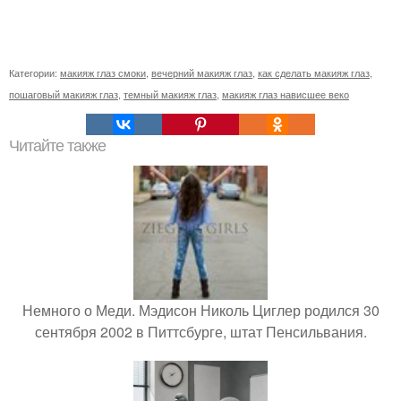
Категории:
макияж глаз смоки
,
вечерний макияж глаз
,
как сделать макияж глаз
,
пошаговый макияж глаз
,
темный макияж глаз
,
макияж глаз нависшее веко
Читайте также
Немного о Меди. Мэдисон Николь Циглер родился 30
сентября 2002 в Питтсбурге, штат Пенсильвания.