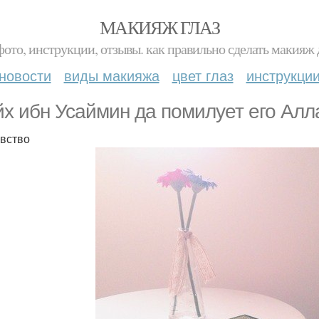
МАКИЯЖ ГЛАЗ
фото, инструкции, отзывы. как правильно сделать макияж д
новости
виды макияжа
цвет глаз
инструкци
х ибн Усаймин да помилует его Алл
вство