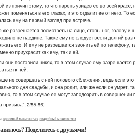
й из причин этому, то что парень увидев ее во всей красе, 
жет поменяться в его глазах, и это отдалит ее от него. То е
алась ему на первый взгляд при встрече.
 же разрешается посмотреть на лицо, стопы ног, голову и ш
ходило не наедине. Также ему не следует вести долгий разг
лжать его. И ему не разрешается звонить ей по телефону, та
менно приукрасит как ему, так и ей.
ли они поставили никях, то в этом случае ему разрешается р
аться к ней.
чше не совершать с ней полового сближения, ведь если это 
ального дня свадьбы, и она родит, или же если он умрет, та
авно, то в этом случае ее могут заподозрить в совершении
а призыва", 2/85-86)
и:
красивый макияж глаз
,
свадебный макияж глаз
авилось? Поделитесь с друзьями!