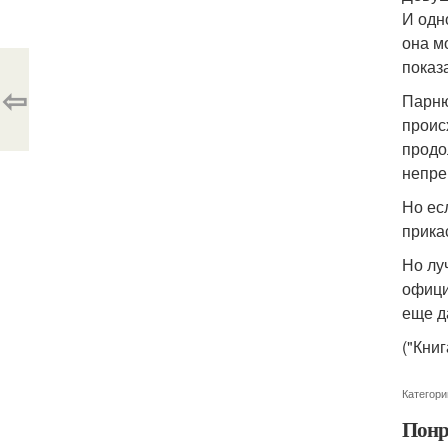
И одно
она мо
показ
⇦
Парню
проис
продо
непре
Но ес
прикас
Но лу
офици
еще д
("Книг
Категори
Понр