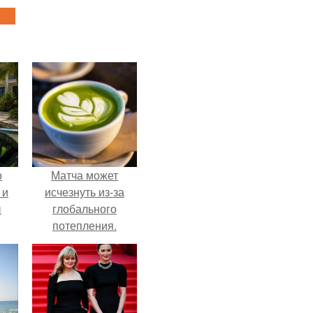
о
Матча может
 и
исчезнуть из-за
ы
глобального
потепления.