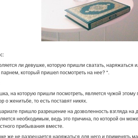
с:
оляется ли девушке, которую пришли сватать, наряжаться и
 парнем, который пришел посмотреть на нее? ".
:
шка, на которую пришли посмотреть, является чужой этому п
р о женитьбе, то есть поставят никях.
шариате пришло разрешение на дозволенность взгляда на де
вляется необходимым, ведь это причина, по которой он може
стного прибывания вместе.
ке же не разрешается наряжаться для него и применять мак