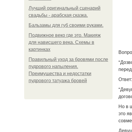
Лучший оригинальный сценарий
свадьбы - арабская сказка.
Бальзамы для губ своими руками.
Подвижное веко где это. Макияж
для нависшего века. Схемы в
картинках
Вопро
Правильный уход за бровями после
"Дозв
пудрового напыления.
перед
Преимущества и недостатки
Ответ
пудрового татуажа бровей
"Деву
догово
Но в 
это я
совме
Девуш