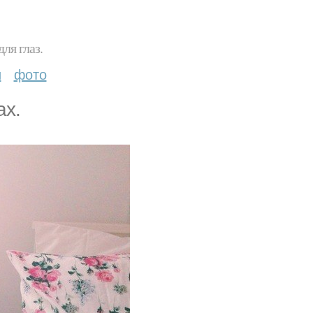
ля глаз.
и
фото
ах.