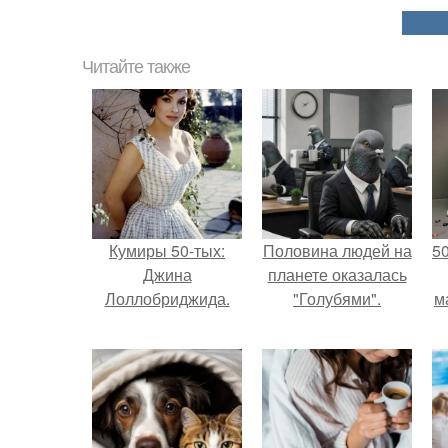
Читайте также
Кумиры 50-тых:
Половина людей на
5
Джина
планете оказалась
Лоллобриджида.
"Голубями".
м