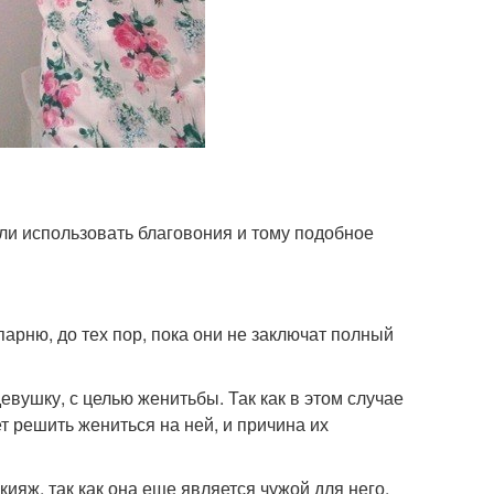
ли использовать благовония и тому подобное
арню, до тех пор, пока они не заключат полный
вушку, с целью женитьбы. Так как в этом случае
т решить жениться на ней, и причина их
ияж, так как она еще является чужой для него.