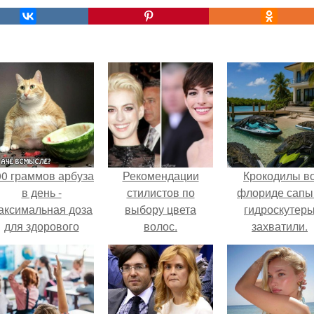
00 граммов арбуза
Рекомендации
Крокодилы в
в день -
стилистов по
флориде сапы
аксимальная доза
выбору цвета
гидроскутер
для здорового
волос.
захватили.
взрослого,
предупредили
врачи.