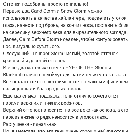
Оттенки подобраны просто гениально!
Первые два Sand Storm и Snow Storm можно
использовать в качестве хайлайтера, подсветить уголок
глаза, нанести под бровь, на кончик носа, поставить блик
на середину верхнего века для выразительного взгляда.
Далее, Calm Before Storm идеален, чтобы контурировать
нос, визуально сузить его.
Следующий, Thunder Storm чистый, золотой оттенок,
красивый и дорогой оттенок.
И еще два матовых оттенка EYE OF THE Storm и
Blackout отлично подойдут для затемнения уголка глаза.
Все остальные оттенки шимерные, с влажным финишем
насыщенных и благородных цветов.
Еще маленькая подсказка: тени отлично сочетаются
парами верхних и нижних рефилов.
Верхний оттенок наносится на все веко как основа, а его
пара из нижнего ряда наносится в уголок глаза.
Растушевка - идеальная!
Но, я заметила, что эти тени очень хорошо набираются и