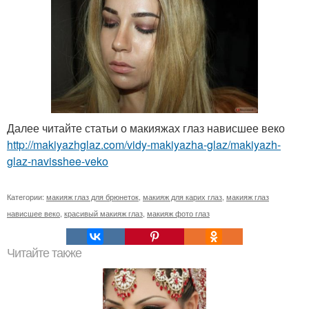
Далее читайте статьи о макияжах глаз нависшее веко
http://makiyazhglaz.com/vidy-makiyazha-glaz/makiyazh-
glaz-navisshee-veko
Категории:
макияж глаз для брюнеток
,
макияж для карих глаз
,
макияж глаз
нависшее веко
,
красивый макияж глаз
,
макияж фото глаз
Читайте также