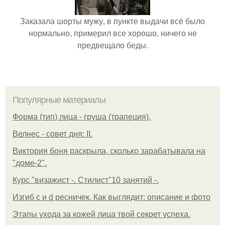
Заказала шорты мужу, в пункте выдачи всё было
нормально, примерил все хорошо, ничего не
предвещало беды.
Популярные материалы
Форма (тип) лица - груша (трапеция).
Велнес - совет дня: II.
Виктория боня раскрыла, сколько зарабатывала на
"доме-2".
Курс "визажист -. Стилист"10 занятий -.
Изгиб c и d ресничек. Как выглядит: описание и фото
Этапы ухода за кожей лица твой секрет успеха.