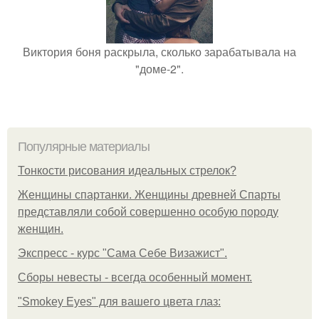
Виктория боня раскрыла, сколько зарабатывала на
"доме-2".
Популярные материалы
Тонкости рисования идеальных стрелок?
Женщины спартанки. Женщины древней Спарты
представляли собой совершенно особую породу
женщин.
Экспресс - курс "Сама Себе Визажист".
Сборы невесты - всегда особенный момент.
"Smokey Eyes" для вашего цвета глаз: