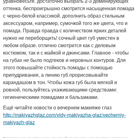
уравновесьте. достаточно выбрать 2-3 доминирующих
оттенка. беспроигрышно смотрится насыщенная помада
с черно-белой классикой. дополнить образ стильным
аксессуаром, например, сумочкой того же цвета, что и
помада. Правда правда с количеством ярких деталей
нужно не переборщить! сочный цвет губ уместен в
любом образе. отлично смотрится как с деловым
костюмом, так и с майкой и джинсами. Главное - чтобы
на губах не было подтеков и неровных контуров. Для
этого повышайте стойкость помады с помощью
припудривания, а линию губ прорисовывайте
карандашом в тон. Чтобы кожа губ была мягкой и
ровной, пользуйтесь ухаживающими средствами:
гигиеническими помадами и бальзамами.
Ещё читайте новости о вечернем макияже глаз
http://makiyazhglaz.com/vidy-makiyazha-glaz/vecherniy-
makiyazh-glaz