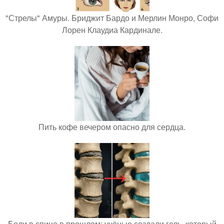
"Стрелы" Амуры. Бриджит Бардо и Мерлин Монро, Софи
Лорен Клаудиа Кардинале.
Пить кофе вечером опасно для сердца.
Боли в спине в прошлом: учёные создали гель, который