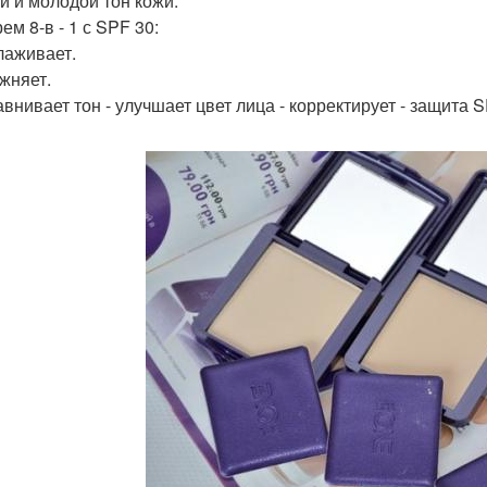
й и молодой тон кожи.
ем 8-в - 1 с SPF 30:
глаживает.
ажняет.
авнивает тон - улучшает цвет лица - корректирует - защита 