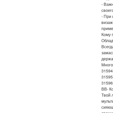
- Важ
своег
- При
визаж
приме
Кому 
Облад
Всегд
замас
держа
Много
31594
31595
31596
ВВ- К
Твой 
мульт
сияющ