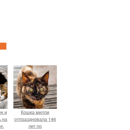
к и
Кошка милли
ь на
отпраздновала 146
е.
лет по