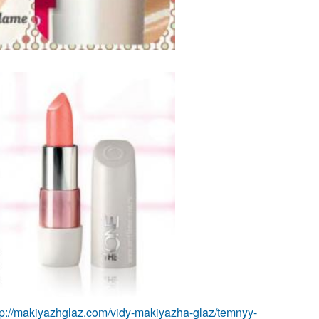
tp://makiyazhglaz.com/vidy-makiyazha-glaz/temnyy-