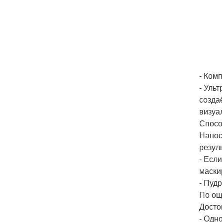
- Ком
- Ульт
созда
визуал
Спосо
Нанос
резул
- Есл
маски
- Пуд
По ощ
Досто
- Одн