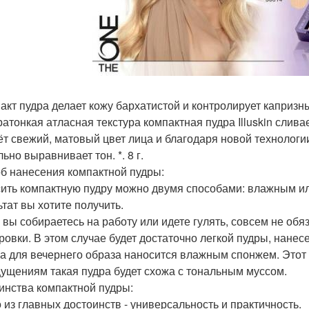
пакт пудра делает кожу бархатистой и контролирует каприз
ратонкая атласная текстура компактная пудра Illuskin сливае
ёт свежий, матовый цвет лица и благодаря новой технологии
ьно выравнивает тон. *. 8 г.
б нанесения компактной пудры:
ить компактную пудру можно двумя способами: влажным или
ьтат вы хотите получить.
и вы собираетесь на работу или идете гулять, совсем не об
ровки. В этом случае будет достаточно легкой пудры, нане
ра для вечернего образа наносится влажным спонжем. Этот
ущениям такая пудра будет схожа с тональным муссом.
инства компактной пудры:
о из главных достоинств - универсальность и практичность.