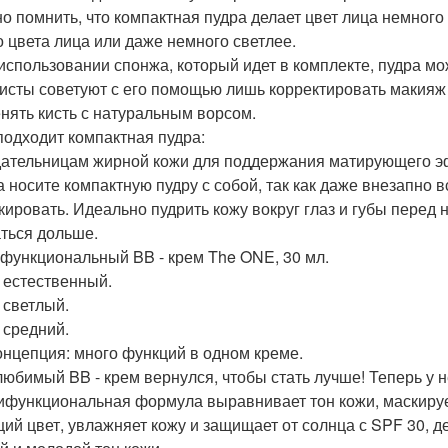
но помнить, что компактная пудра делает цвет лица немного
о цвета лица или даже немного светлее.
 использовании спонжа, который идет в комплекте, пудра м
исты советуют с его помощью лишь корректировать макияж 
нять кисть с натуральным ворсом.
подходит компактная пудра:
ательницам жирной кожи для поддержания матирующего эф
а носите компактную пудру с собой, так как даже внезапно
кировать. Идеально пудрить кожу вокруг глаз и губы перед 
ться дольше.
функциональный BB - крем The ONE, 30 мл.
 естественный.
 светлый.
 средний.
онцепция: много функций в одном креме.
любимый BB - крем вернулся, чтобы стать лучше! Теперь у
ифункциональная формула выравнивает тон кожи, маскируе
ий цвет, увлажняет кожу и защищает от солнца с SPF 30, 