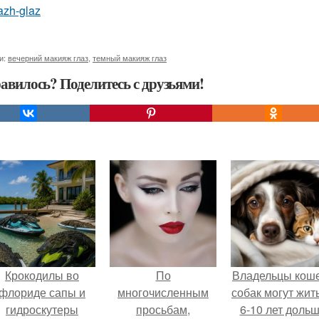
azh-glaz
и:
вечерний макияж глаз
,
темный макияж глаз
авилось? Поделитесь с друзьями!
Крокодилы во
По
Владельцы коше
флориде сапы и
многочисленным
собак могут жит
гидроскутеры
просьбам,
6-10 лет дольш