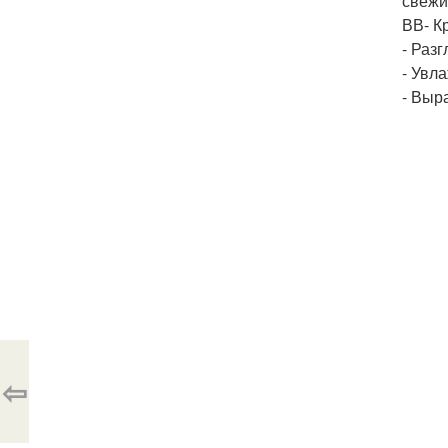
свежи
ВВ- Кр
- Раз
- Увл
- Выр
⇦