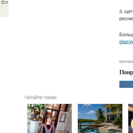
⇦
3. ще
ресни
Больш
glaz/v
Категори
Понр
Читайте также