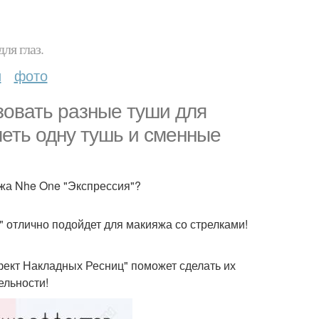
ля глаз.
и
фото
зовать разные туши для
меть одну тушь и сменные
яжа Nhe One "Экспрессия"?
 отлично подойдет для макияжа со стрелками!
фект Накладных Ресниц" поможет сделать их
ельности!