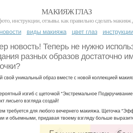
МАКИЯЖ ГЛАЗ
фото, инструкции, отзывы. как правильно сделать макияж д
новости
виды макияжа
цвет глаз
инструкци
ер новость! Теперь не нужно исполь
дания разных образов достаточно и
очки?
й свой уникальный образ вместе с новой коллекцией маки
вероятный изгиб с щеточкой "Экстремальное Подкручивание"
т лисьего взгляда создай!
ъем требуется для любого вечернего макияжа. Щеточка "Эф
ми и объемными, придавая твоему взгляду больше выразит