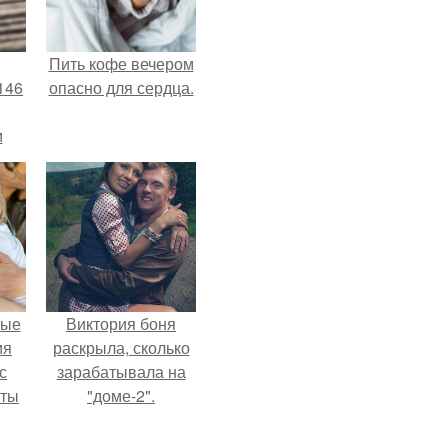
Пить кофе вечером
146
опасно для сердца.
м
а
й
.
вые
Виктория боня
мя
раскрыла, сколько
с
зарабатывала на
аты
"доме-2".
оту