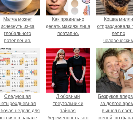
Матча может
Как правильно
Кошка милли
исчезнуть из-за
делать макияж лица
отпраздновала 
глобального
поэтапно.
лет по
потепления.
человечески
Меркам и
претендует н
звание само
старой в мире
Следующая
Любовный
Безруков впер
четырёхдневная
треугольник и
за долгое вре
абочая неделя для
тайная
вышел в свет 
россиян в начале
беременность: что
женой, но фан
ноября наступит.
скрывает
не оценили
наследница Никиты
скромную крас