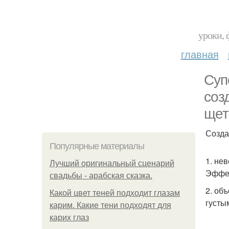
уроки, 
главная
Суп
соз
щет
Созда
Популярные материалы
1. не
Лучший оригинальный сценарий
Эффек
свадьбы - арабская сказка.
2. об
Какой цвет теней подходит глазам
густы
карим. Какие тени подходят для
карих глаз