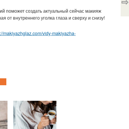
⇨
ний поможет создать актуальный сейчас макияж
 от внутреннего уголка глаза и сверху и снизу!
p://makiyazhglaz.com/vidy-makiyazha-