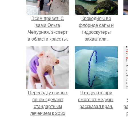
Всем привет. С
Крокодилы во
вами Ольга
флориде сапы и
Чепурная, эксперт
гидроскутеры
в области красоты.
захватили.
Пересадку свиных
Что делать при
почек сделают
ожоге от медузы,
стандартным
рассказал врач.
р
лечением к 2033
году в Японии.