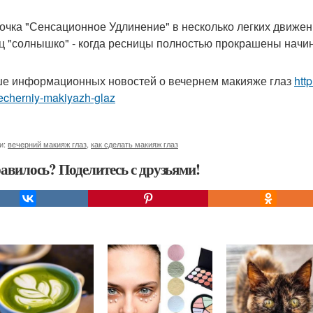
точка "Сенсационное Удлинение" в несколько легких движе
ц "солнышко" - когда ресницы полностью прокрашены начиная
е информационных новостей о вечернем макияже глаз
htt
echerniy-makiyazh-glaz
и:
вечерний макияж глаз
,
как сделать макияж глаз
авилось? Поделитесь с друзьями!