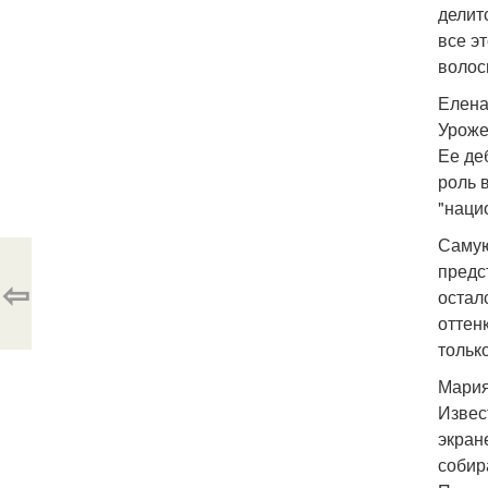
делит
все э
волос
Елена
Уроже
Ее де
роль 
"наци
Самую
предс
⇦
остал
оттен
тольк
Мария
Извес
экран
собир