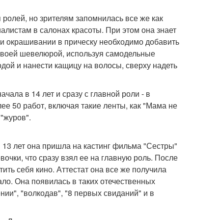
 ролей, но зрителям запомнилась все же как
иалистам в салонах красоты. При этом она знает
при окрашивании в прическу необходимо добавить
 своей шевелюрой, используя самодельные
водой и нанести кащицу на волосы, сверху надеть
чала в 14 лет и сразу с главной роли - в
е 50 работ, включая такие ленты, как "Мама не
"журов".
В 13 лет она пришла на кастинг фильма "Сестры"
очки, что сразу взял ее на главную роль. После
ить себя кино. Аттестат она все же получила
ало. Она появилась в таких отечественных
нии", "волкодав", "8 первых свиданий" и в