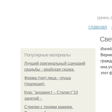
уроки, 
главная
Све
Ингеб
Верне
Популярные материалы
гражд
Лучший оригинальный сценарий
она у
свадьбы - арабская сказка.
этот 
Форма (тип) лица - груша
(трапеция).
Курс "визажист -. Стилист"10
занятий -.
Стрелки с тенями макияж.