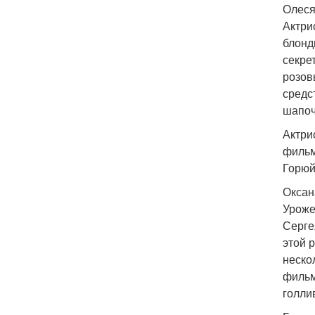
Олеся
Актри
блонд
секре
розов
средс
шапоч
Актри
фильм
Горюй
Оксан
Уроже
Серге
этой 
неско
фильм
голли