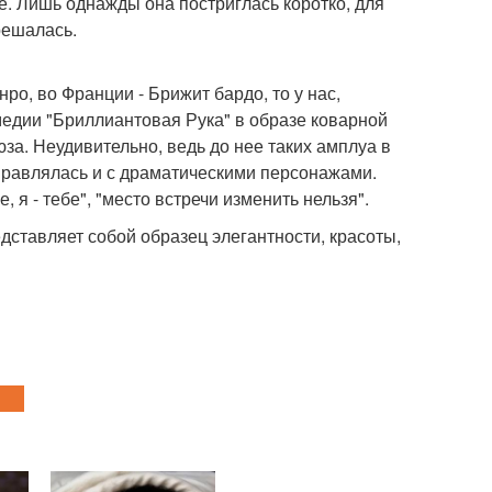
. Лишь однажды она постриглась коротко, для
решалась.
о, во Франции - Брижит бардо, то у нас,
медии "Бриллиантовая Рука" в образе коварной
юза. Неудивительно, ведь до нее таких амплуа в
правлялась и с драматическими персонажами.
, я - тебе", "место встречи изменить нельзя".
дставляет собой образец элегантности, красоты,