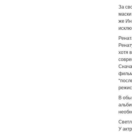
За св
маски
же Ин
исклю
Ренат
Ренат
хотя 
совре
Снача
фильм
"посл
режис
В обы
альби
необх
Светл
У акт