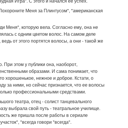
удная Игра". С этого и начался ее успех.
"Похороните Меня за Плинтусом", "американская
и Меня", которую вела. Согласно ему, она не
лялась с одним цветом волос. На самом деле
ведь от этого портятся волосы, а они - такой же
 При этом у публики она, наоборот,
енственными образами. И сама понимает, что
-то хорошенькое, нежное и доброе. Кстати, о
у за ними, но сейчас признается, что ее волосы
только профессиональными средствами.
ьшого театра, отец - солист танцевального
разу выбрала свой путь - театральное училище.
ность же пришла после работы в сериале
часток", "всегда говори "всегда".