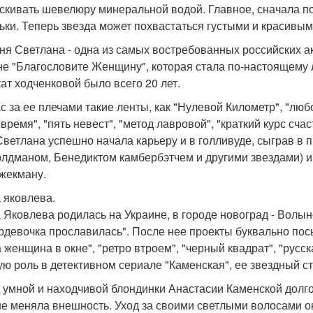
скивать шевелюру минеральной водой. Главное, сначала по
ьки. Теперь звезда может похвастаться густыми и красивы
ня Светлана - одна из самых востребованных российских ак
не "Благословите Женщину", которая стала по-настоящему
кат ходченковой было всего 20 лет.
с за ее плечами такие ленты, как "Нулевой Километр", "лю
время", "пять невест", "метод лавровой", "краткий курс сча
 Светлана успешно начала карьеру и в голливуде, сыграв в 
олдманом, Бенедиктом камбербэтчем и другими звездами) и 
жекману.
 яковлева.
 Яковлева родилась на Украине, в городе новоград - Волын
рдевочка прославилась". После нее проекты буквально посы
а женщина в окне", "ретро втроем", "черный квадрат", "русск
ую роль в детективном сериале "Каменская", ее звездный с
 умной и находчивой блондинки Анастасии Каменской долго н
не меняла внешность. Уход за своими светлыми волосами о