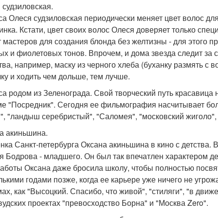
 судзиловская.
са Олеся судзиловская периодически меняет цвет волос для
инка. Кстати, цвет своих волос Олеся доверяет только спец
т мастеров для создания блонда без желтизны - для этого 
ых и фиолетовых тонов. Впрочем, и дома звезда следит за
тва, например, маску из черного хлеба (буханку размять с 
ку и ходить чем дольше, тем лучше.
са родом из Зеленограда. Свой творческий путь красавица на
е "Посредник". Сегодня ее фильмография насчитывает боле
", "ландыш серебристый", "Саломея", "московский жиголо", 
а акиньшина.
нка Санкт-петербурга Оксана акиньшина в кино с детства. 
я Бодрова - младшего. Он был так впечатлен характером дев
работы Оксана даже бросила школу, чтобы полностью посвят
лькими годами позже, когда ее карьере уже ничего не угрож
ах, как "Высоцкий. Спасибо, что живой", "стиляги", "в движе
вудских проектах "превосходство Борна" и "Москва Zero".