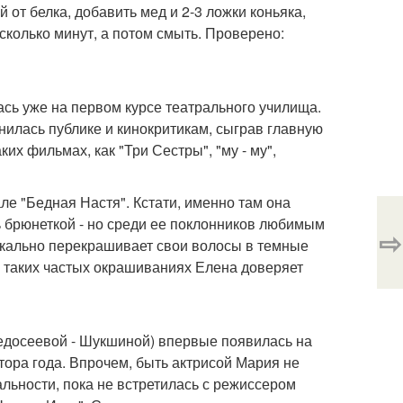
 от белка, добавить мед и 2-3 ложки коньяка,
колько минут, а потом смыть. Проверено:
ась уже на первом курсе театрального училища.
мнилась публике и кинокритикам, сыграв главную
их фильмах, как "Три Сестры", "му - му",
е "Бедная Настя". Кстати, именно там она
ь брюнеткой - но среди ее поклонников любимым
⇨
дикально перекрашивает свои волосы в темные
ри таких частых окрашиваниях Елена доверяет
едосеевой - Шукшиной) впервые появилась на
тора года. Впрочем, быть актрисой Мария не
льности, пока не встретилась с режиссером