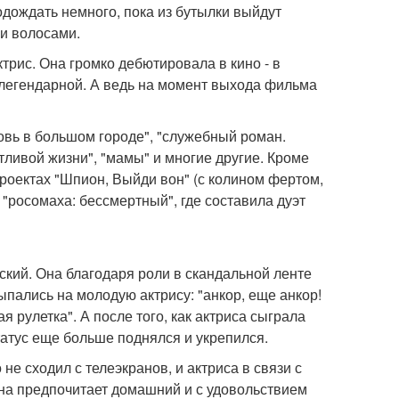
дождать немного, пока из бутылки выйдут
ми волосами.
трис. Она громко дебютировала в кино - в
 легендарной. А ведь на момент выхода фильма
бовь в большом городе", "служебный роман.
стливой жизни", "мамы" и многие другие. Кроме
проектах "Шпион, Выйди вон" (с колином фертом,
"росомаха: бессмертный", где составила дуэт
ский. Она благодаря роли в скандальной ленте
пались на молодую актрису: "анкор, еще анкор!
ая рулетка". А после того, как актриса сыграла
татус еще больше поднялся и укрепился.
е сходил с телеэкранов, и актриса в связи с
на предпочитает домашний и с удовольствием