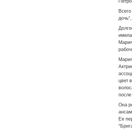
Петро
Всего
дочь"
Долго
имела
Мария
рабоч
Мария
Актри
ассоц
цвет 
волос
после
Она р
ансам
Ее пе
"Брига