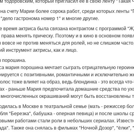
м тодоровским, который пригласил ее в свою ленту "Такая Ч
 на счету Марии более сорока работ, среди которых ленты 
, "дело гастронома номер 1" и многие другие.
е время актриса была связана контрактом с программой "Жд
 права менять прическу. Поэтому и в кино в основном появ
 вовсе не против меняться для ролей, но не слишком часто, 
ий инструмент актрисы, как и лицо.
 порошина.
са мария порошина мечтает сыграть отрицательную героиню.
иируется с позитивными, романтичными и исключительно ж
волос тоже влияет на образ, ведь блондинка - это всегда что
ах - раньше Мария предпочитала домашние средства по уход
 многочисленных окрашиваний могут быть восстановлены 
одилась в Москве в театральной семье (мать - режиссер бол
бля "Березка", бабушка - оперная певица) и после школы с
рвыми работами стали роли в небольших сериалах. Извест
да". Также она снялась в фильмах "Ночной Дозор", "ёлки", "у