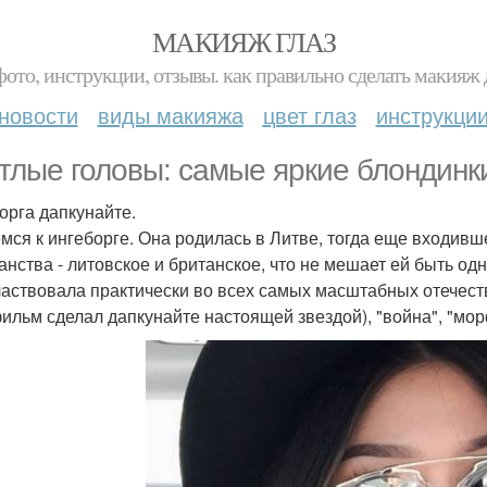
МАКИЯЖ ГЛАЗ
фото, инструкции, отзывы. как правильно сделать макияж д
новости
виды макияжа
цвет глаз
инструкци
тлые головы: самые яркие блондинки
орга дапкунайте.
мся к ингеборге. Она родилась в Литве, тогда еще входивше
анства - литовское и британское, что не мешает ей быть од
частвовала практически во всех самых масштабных отечес
фильм сделал дапкунайте настоящей звездой), "война", "мор