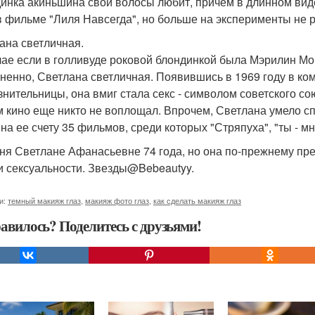
инка акиньшина свои волосы любит, причем в длинном виде
в фильме "Лиля Навсегда", но больше на эксперименты не 
ана светличная.
чае если в голливуде роковой блондинкой была Мэрилин Монр
ненно, Светлана светличная. Появившись в 1969 году в ко
знительницы, она вмиг стала секс - символом советского со
 кино еще никто не воплощал. Впрочем, Светлана умело с
на ее счету 35 фильмов, среди которых "Стряпуха", "ты - мне
ня Светлане Афанасьевне 74 года, но она по-прежнему пре
и сексуальности. Звезды@Bebeautyy.
и:
темный макияж глаз
,
макияж фото глаз
,
как сделать макияж глаз
авилось? Поделитесь с друзьями!