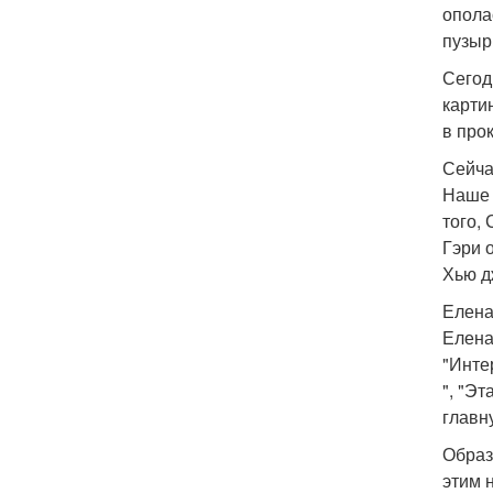
опола
пузыр
Сегод
карти
в про
Сейча
Наше 
того,
Гэри 
Хью д
Елена
Елена
"Инте
", "Эт
главн
Образ
этим 