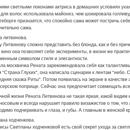
оими светлыми локонами актриса в домашних условиях ухаж
 для волос использовала майонез, чем шокировала голливу
геборге признается, что спокойно сама может постричь себ
чительно сама.
а литвинова.
у Литвинову сложно представить без блонда, как и без приче
в кино она позволяет себе эксперименты, в жизни же практи
менным символом стиля и элегантности.
ла москвичка Рената зарекомендовала себя как талантливы
 "Страна Глухих", она написала сценарии к лентам "небо. С
едняя сказка Риты". Потом появилась на экране в качестве
серском поприще. Сейчас она предпочитает совмещать все и
чной жизни Рената Литвинова не такая яркая, какой видим 
носовым и всегда нарушает правило визажистов о том, что 
одимо подчеркивать и глаза, и губы. А главным в женской к
ана ходченкова.
рисы Светланы ходченковой есть свой секрет ухода за свет