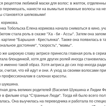
ся рецептом любимой маски для волос: в желток, отделенный
то перемешать, нанести на вымытые влажные волосы на нес
ы становятся шелковыми!
 корикова.
нка Тобольска Елена корикова начала сниматься в кино, уч
бютом стала роль в сказке "Ха - би - Ассы". Затем она запо
в картине "Барышня - Крестьянка". Также она появилась в так
ональное достояние", "скорость", "мамы".
 же широкую славу актрисе принесла главная роль в сериал
тала блондинкой, хотя для других ролей иногда становилас
ся именно такой образ. Хотя актриса до сих пор иногда ра
ки, считая, что ей идут и они. А уход за своими волосами п
о профессионалам в салонах красоты.
 шукшина.
тная дочь великих родителей (Василия Шукшина и Лидии Ф
е в фильме отца "Странные Люди". Тогда ей было всего пол
алась. Она выучилась на переводчика и работала по специа