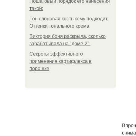
Пошаговый порядок его нанесения
такой:
Тон слоновая кость кому подходит.
Оттенки тонального крема
Виктория боня раскрыла, сколько
зарабатывала на "доме-2".
Секреты эффективного
применения картифлекса в
порошке
Впроч
снима