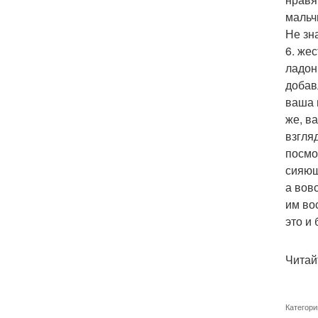
мальч
Не зн
6. же
ладон
добав
ваша 
же, в
взгля
посмо
сияющ
а вов
им во
это и
Читай
Категори