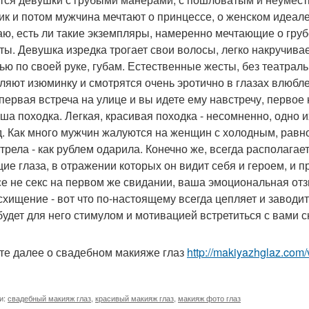
ик и потом мужчина мечтают о принцессе, о женском идеале
аю, есть ли такие экземпляры, намеренно мечтающие о гру
сты. Девушка изредка трогает свои волосы, легко накручива
ью по своей руке, губам. Естественные жесты, без театрал
ляют изюминку и смотрятся очень эротично в глазах влюбле
первая встреча на улице и вы идете ему навстречу, первое 
аша походка. Легкая, красивая походка - несомненно, одно 
д. Как много мужчин жалуются на женщин с холодным, рав
трела - как рублем одарила. Конечно же, всегда располага
ие глаза, в отражении которых он видит себя и героем, и 
се не секс на первом же свидании, ваша эмоциональная от
схищение - вот что по-настоящему всегда цепляет и заводит
 будет для него стимулом и мотивацией встретиться с вами с
те далее о свадебном макияже глаз
http://makiyazhglaz.com
и:
свадебный макияж глаз
,
красивый макияж глаз
,
макияж фото глаз