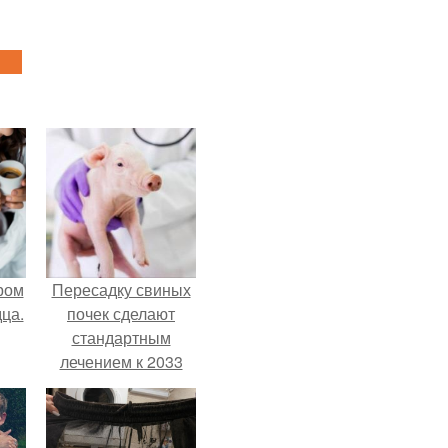
ром
Пересадку свиных
ца.
почек сделают
стандартным
лечением к 2033
году в Японии.