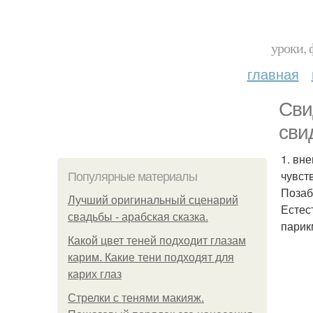
уроки, 
главная
Сви
сви
1. вн
чувст
Популярные материалы
Позаб
Лучший оригинальный сценарий
Естес
свадьбы - арабская сказка.
парик
Какой цвет теней подходит глазам
карим. Какие тени подходят для
карих глаз
Стрелки с тенями макияж.