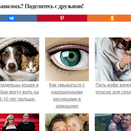
авилось? Поделитесь с друзьями!
ладельцы кошек и
Как умываться с
Пить кофе вече
обак могут жить на
нарощенными
опасно для серд
6-10 лет дольше.
ресницами в
домашних
условиях. Как
правильно смыть
макияж с