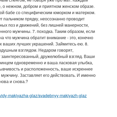
, о нежном, добром и приятном женском образе.
бой бабе со специфическим юморком и матерком.
ет пальчиком прядку, неосознанно проводит
ьных поз и движений, без лишней манерности,
нного мужчины. 7. походка. Таким образом, если
на что мужчина обратит внимание - это, конечно
их ваших лучших украшений. Займитесь ею. 8.
нодушным взглядом. Недаром говорят,
ет заинтересованный, дружелюбный взгляд. Ваши
принцем одновременно и ваша ласковая улыбка,
зывчивость и расположенность, ваше искреннее
 мужчину. Заставляет его действовать. И именно
нова и снова.?
/vidy-makiyazha-glaz/svadebnyy-makiyazh-glaz