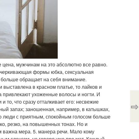
е цена, мужчинам на это абсолютно все равно.
одчеркивающая формы юбка, сексуальная
о больше обращает на себя внимание.
 выставлена в красном платье, то лайков и
а привлекают ухоженные волосы и ногти. И
и то, что сразу отталкивает его: несвежие
⇨
ый запах; заношенная, например, в катышках,
что люди с приятным, спокойным голосом больше
ко, резко, на повышенных тонах. Но и
м важна мера. 5. манера речи. Мало кому
ым сленгом, не говоря уже про мат. Каждый