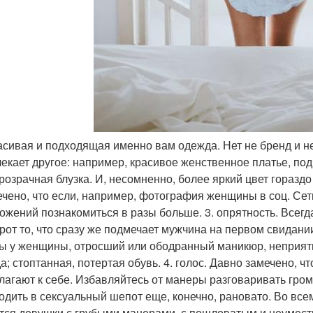
красивая и подходящая именно вам одежда. Нет не бренд и н
екает другое: например, красивое женственное платье, п
розрачная блузка. И, несомненно, более яркий цвет горазд
чено, что если, например, фотография женщины в соц. Сети
ожений познакомиться в разы больше. 3. опрятность. Всегд
рот то, что сразу же подмечает мужчина на первом свидании 
ы у женщины, отросший или ободранный маникюр, неприятн
а; стоптанная, потертая обувь. 4. голос. Давно замечено, 
лагают к себе. Избавляйтесь от манеры разговаривать гром
одить в сексуальный шепот еще, конечно, рановато. Во все
тся девушки с грубыми манерами, с пошловатым и неуместн