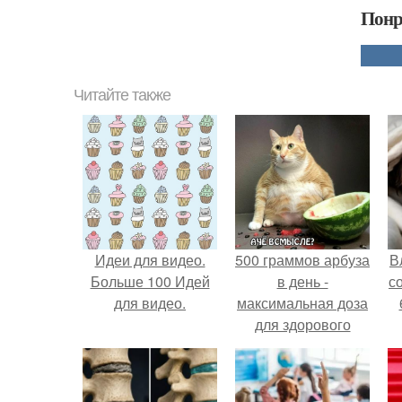
Понр
Читайте также
Идеи для видео.
500 граммов арбуза
В
Больше 100 Идей
в день -
с
для видео.
максимальная доза
для здорового
взрослого,
предупредили
врачи.