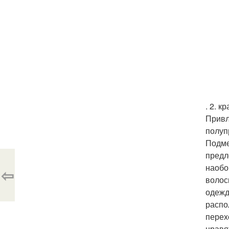
. 2. 
Привл
полуп
Подме
предл
наобо
⇦
волос
одежд
распо
перех
нравя