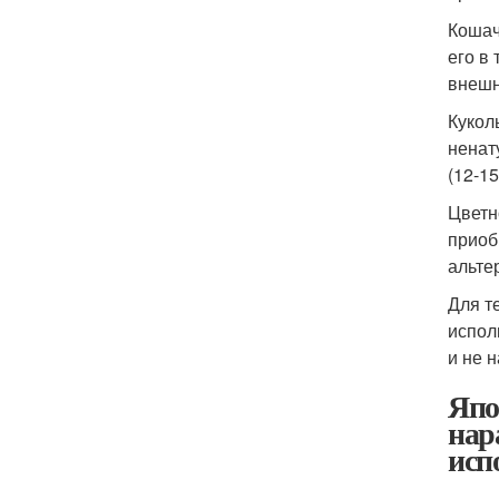
Кошач
его в
внешн
Кукол
ненат
(12-1
Цветн
приоб
альте
Для т
испол
и не 
Япо
нар
исп