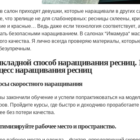
 в салон приходят девушки, которые наращивали в других с
ие, что зрелище не для слабонервных: ресницы склеены, кри
ие и красные… Ведь даже если технология соответствует, 
ать безопасными наращиванием. В салонах "Имамура" мас
ого качества. Я лично всегда проверяю материалы, которые
безупречным.
кладной способ наращивания ресниц. 1
цесс наращивания ресниц
урсы скоростного наращивания
вы закончили обучение и успели попрактиковаться на моде
ров. Пройдите курсы, где быстро и доходчиво проработаете
ее без потери качества.
тимизируйте рабочее место и пространство.
ое рабочее место и одежда – фактор, определяющий скоро