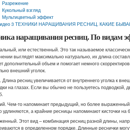
Разрежение
Кукольный взгляд
Мультицветный эффект
идео 3 ТЕХНИКИ НАРАЩИВАНИЯ РЕСНИЦ. КАКИЕ БЫВ
ника наращивания ресниц. По видам э
альный, или естественный. Это так называемое классичес
нении выглядят максимально натурально, их длина составля
ет дополнительный объем и помогает немного скорректиров
льно внешний уголок.
. Длина ресниц увеличивается от внутреннего уголка к вн
дки на глазах. Если вы обычно не пользуетесь подводкой, 
б.
ий. Чем-то напоминает предыдущий, но более выраженный
о удлиняются, а крайние ресницы напоминают кисточки на б
женный. Этот вид – комбинация ресниц разной длины, напри
еиваются в определенном порядке. Длинные реснички могу