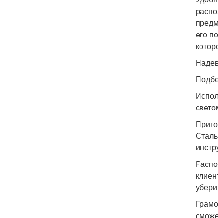
распо
предм
его п
котор
Надев
Подбе
Испол
свето
Приго
Сталь
инстр
Распо
клиен
убери
Грамо
сможе