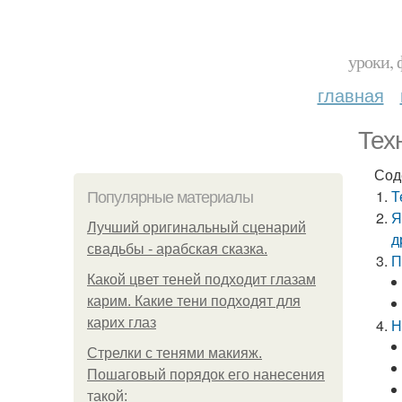
уроки, 
главная
Тех
Сод
Т
Популярные материалы
Я
Лучший оригинальный сценарий
д
свадьбы - арабская сказка.
П
Какой цвет теней подходит глазам
карим. Какие тени подходят для
карих глаз
Н
Стрелки с тенями макияж.
Пошаговый порядок его нанесения
такой: