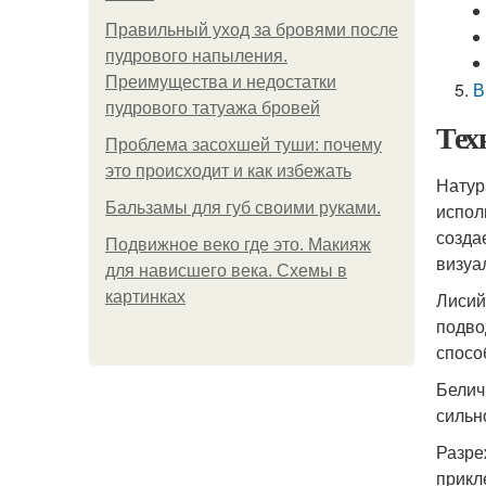
Правильный уход за бровями после
пудрового напыления.
Преимущества и недостатки
В
пудрового татуажа бровей
Тех
Проблема засохшей туши: почему
это происходит и как избежать
Натур
Бальзамы для губ своими руками.
испол
созда
Подвижное веко где это. Макияж
визуа
для нависшего века. Схемы в
картинках
Лисий
подво
спосо
Белич
сильн
Разре
прикл