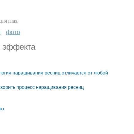
ля глаз.
и
фото
м эффекта
логия наращивания ресниц отличается от любой
ускорить процесс наращивания ресниц
то