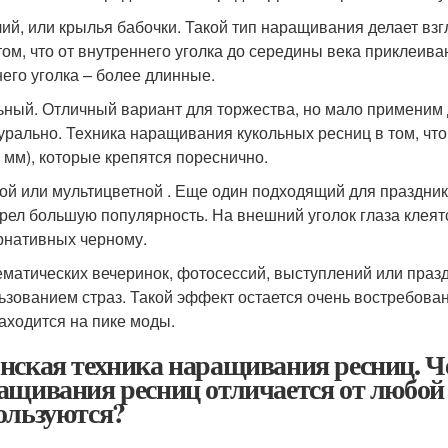
ий, или крылья бабочки. Такой тип наращивания делает вз
 том, что от внутреннего уголка до середины века приклеива
его уголка – более длинные.
ьный. Отличный вариант для торжества, но мало применим 
урально. Техника наращивания кукольных ресниц в том, ч
5 мм), которые крепятся пореснично.
ой или мультицветной . Еще один подходящий для праздни
рел большую популярность. На внешний уголок глаза клеятс
рнативных черному.
ематических вечеринок, фотосессий, выступлений или праз
ьзованием страз. Такой эффект остается очень востребован
находится на пике моды.
нская техника наращивания ресниц. Ч
ащивания ресниц отличается от любой
ользуются?