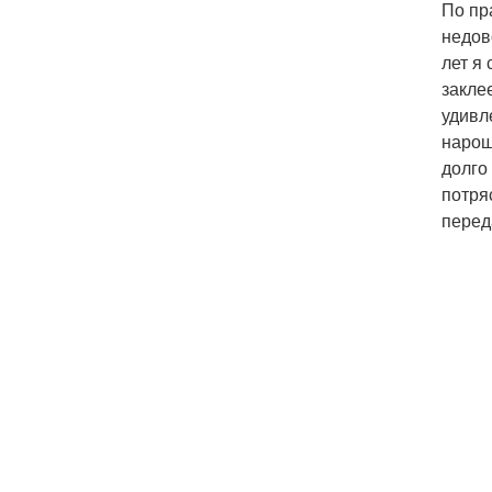
По пр
недов
лет я
закле
удивл
нарощ
долго
потря
перед