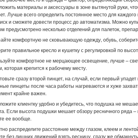
ложить материалы и аксессуары в зоне вытянутой руки, ч
ет. Лучше всего определить постоянное место для каждого 
оиск и сможете довести процесс до автоматизма. Можно ку
ом предусмотрено несколько отделений для палеток, препарат
айте комфортную не сковывающую одежду, обувь, соберите
рите правильное кресло и кушетку с регулировкой по высот
ьзуйте комфортное не мерцающее освещение, лучше – све
м, которая крепится к рабочему месту.
товьте сразу второй пинцет, на случай, если первый упадет 
ные пинцеты после часа работы нагреваются и хуже захват
умент крайне важен.
ложите клиентку удобно и убедитесь, что подушка не меш
та. Если высота подушки мешает обзору ресничного ряда –
те ее вообще.
тно распределите расстояние между глазом, клеем и ленто
те без лишних движений взять ресницу, сразу же обмакнуть 