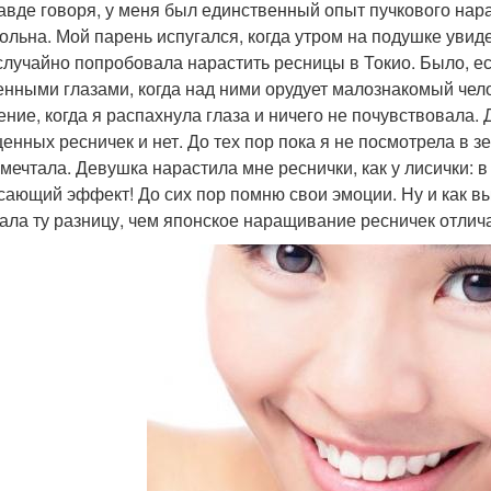
авде говоря, у меня был единственный опыт пучкового нар
ольна. Мой парень испугался, когда утром на подушке увидел
 случайно попробовала нарастить ресницы в Токио. Было, ес
енными глазами, когда над ними орудует малознакомый чел
ение, когда я распахнула глаза и ничего не почувствовала.
енных ресничек и нет. До тех пор пока я не посмотрела в зе
 мечтала. Девушка нарастила мне реснички, как у лисички: в
сающий эффект! До сих пор помню свои эмоции. Ну и как вы 
ала ту разницу, чем японское наращивание ресничек отлич