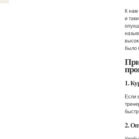
К нам
и так
опухш
назыв
высок
было 
При
про
1. К
Если 
трене
быстр
2. Оп
Удобн