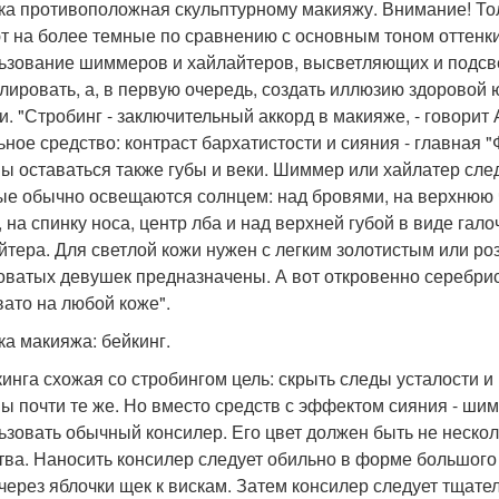
ка противоположная скульптурному макияжу. Внимание! Толь
т на более темные по сравнению с основным тоном оттенки,
ьзование шиммеров и хайлайтеров, высветляющих и подсвеч
лировать, а, в первую очередь, создать иллюзию здоровой
и. "Стробинг - заключительный аккорд в макияже, - говорит
ьное средство: контраст бархатистости и сияния - главная
ы оставаться также губы и веки. Шиммер или хайлатер след
ые обычно освещаются солнцем: над бровями, на верхнюю ч
, на спинку носа, центр лба и над верхней губой в виде га
йтера. Для светлой кожи нужен с легким золотистым или р
оватых девушек предназначены. А вот откровенно серебрис
вато на любой коже".
ка макияжа: бейкинг.
кинга схожая со стробингом цель: скрыть следы усталости и
ы почти те же. Но вместо средств с эффектом сияния - шим
ьзовать обычный консилер. Его цвет должен быть не нескол
тва. Наносить консилер следует обильно в форме большого 
 через яблочки щек к вискам. Затем консилер следует тщат