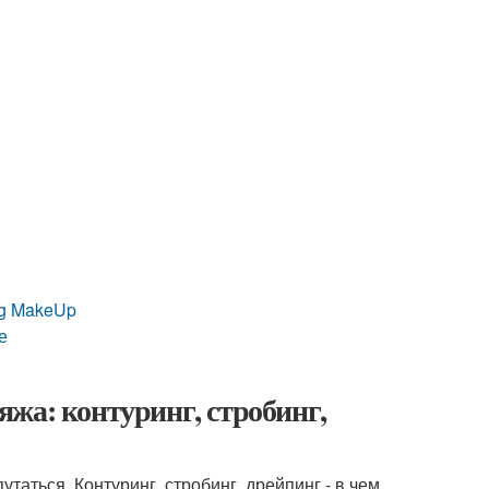
ng MakeUp
е
жа: контуринг, стробинг,
таться. Контуринг, стробинг, дрейпинг - в чем