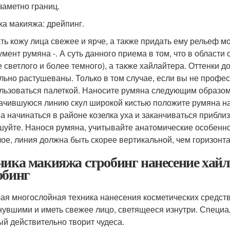
заметно границ.
ка макияжа: дрейпинг.
ть кожу лица свежее и ярче, а также придать ему рельеф м
умент румяна -. А суть данного приема в том, что в области 
е светлого и более темного), а также хайлайтера. Оттенки 
льно растушеваны. Только в том случае, если вы не профе
льзоваться палеткой. Наносите румяна следующим образом.
ачившуюся линию скул широкой кистью положите румяна на
а начинаться в районе козелка уха и заканчиваться прибли
шуйте. Нанося румяна, учитывайте анатомические особеннос
лое, линия должна быть скорее вертикальной, чем горизонт
ника макияжа стробинг нанесение хайл
обинг
ая многослойная техника нанесения косметических средств 
нувшими и иметь свежее лицо, светящееся изнутри. Специал
ый действительно творит чудеса.