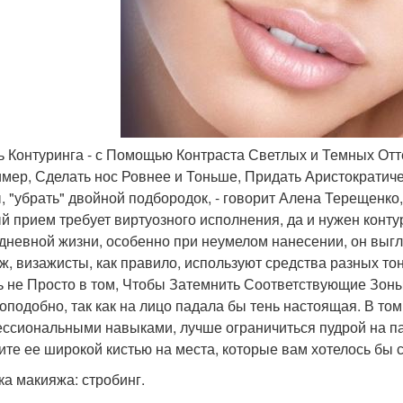
ль Контуринга - с Помощью Контраста Светлых и Темных От
мер, Сделать нос Ровнее и Тоньше, Придать Аристократич
, "убрать" двойной подбородок, - говорит Алена Терещенко,
й прием требует виртуозного исполнения, да и нужен конту
дневной жизни, особенно при неумелом нанесении, он выгл
ж, визажисты, как правило, используют средства разных тон
ь не Просто в том, Чтобы Затемнить Соответствующие Зоны 
оподобно, так как на лицо падала бы тень настоящая. В том
ссиональными навыками, лучше ограничиться пудрой на пар
ите ее широкой кистью на места, которые вам хотелось бы 
ка макияжа: стробинг.