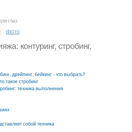
ля глаз.
и
фото
яжа: контуринг, стробинг,
бинг, дрейпинг, бейкинг - что выбрать?
то такое стробинг
тробинг: техника выполнения
виях
едставляет собой техника