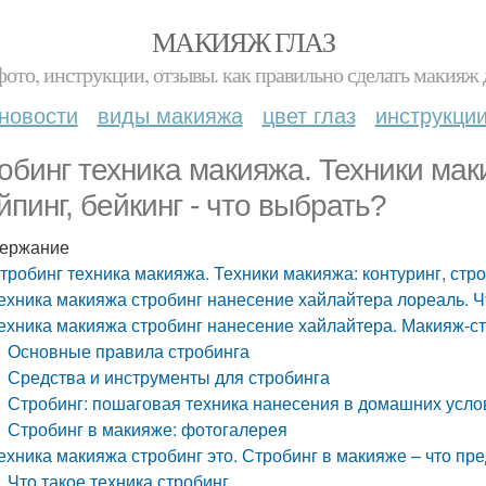
МАКИЯЖ ГЛАЗ
фото, инструкции, отзывы. как правильно сделать макияж д
новости
виды макияжа
цвет глаз
инструкци
обинг техника макияжа. Техники маки
йпинг, бейкинг - что выбрать?
ержание
тробинг техника макияжа. Техники макияжа: контуринг, стро
ехника макияжа стробинг нанесение хайлайтера лореаль. Ч
ехника макияжа стробинг нанесение хайлайтера. Макияж-с
Основные правила стробинга
Средства и инструменты для стробинга
Стробинг: пошаговая техника нанесения в домашних усло
Стробинг в макияже: фотогалерея
ехника макияжа стробинг это. Стробинг в макияже – что пр
Что такое техника стробинг