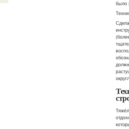
было 
Техни
Сдела
инстр
(боле
тщате
воспо
обозн
должн
расту
округ
Тех
стр
Тяжёл
отдох
котор