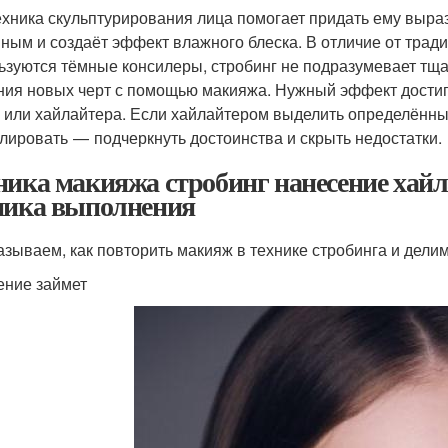
ехника скульптурирования лица помогает придать ему выраз
ным и создаёт эффект влажного блеска. В отличие от трад
ьзуются тёмные консилеры, стробинг не подразумевает тща
ния новых черт с помощью макияжа. Нужный эффект достиг
 или хайлайтера. Если хайлайтером выделить определённые
лировать — подчеркнуть достоинства и скрыть недостатки.
ника макияжа стробинг нанесение хай
ника выполнения
азываем, как повторить макияж в технике стробинга и дел
ение займет