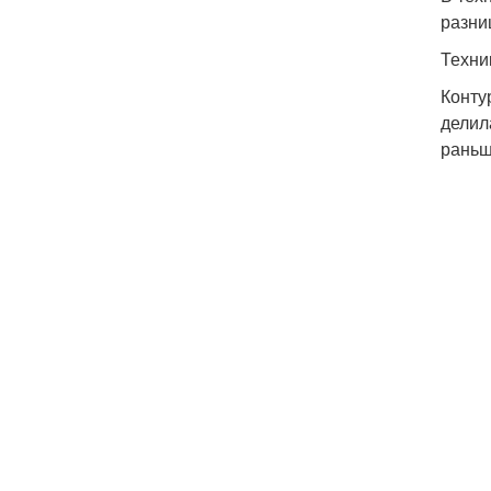
разни
Техни
Конту
делил
раньш