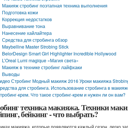
Макияж стробинг поэтапная техника выполнения
Подготовка кожи
Коррекция недостатков
Выравнивание тона
Нанесение хайлайтера
Средства для стробинга обзор
Maybelline Master Strobing Stick
BelorDesign Smart Girl Highlighter Incredible Hollywood
L’Oreal Lumi magique «Магия света»
Макияж в технике стробинг лайфхаки
Выводы
идео Стробинг Модный макияж 2016 Уроки макияжа Strobi
редства для стробинга. Использование стробинга в макияж
тробинг-крем. Что такое стробинг-крем и нужен ли он вам?
обинг техника макияжа. Техники макия
йпинг, бейкинг - что выбрать?
никах макияжа, которые появляются каждый сезон, легко запу