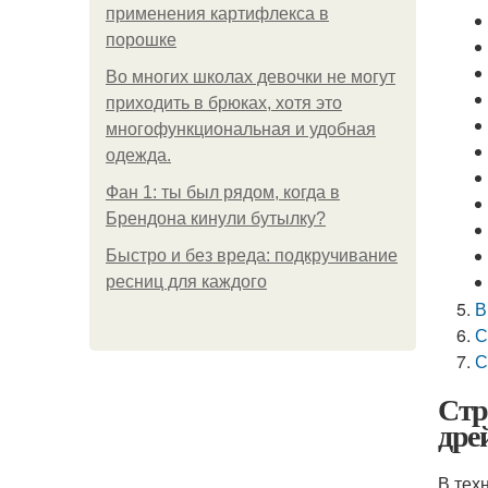
применения картифлекса в
порошке
Во многих школах девочки не могут
приходить в брюках, хотя это
многофункциональная и удобная
одежда.
Фан 1: ты был рядом, когда в
Брендона кинули бутылку?
Быстро и без вреда: подкручивание
ресниц для каждого
В
С
С
Стр
дре
В тех