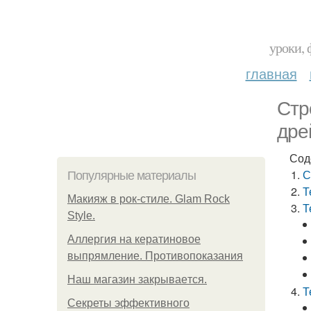
уроки, 
главная
Стр
дре
Сод
С
Популярные материалы
Т
Макияж в рок-стиле. Glam Rock
Т
Style.
Аллергия на кератиновое
выпрямление. Противопоказания
Нaш магaзин зaкрывaeтся.
Т
Секреты эффективного