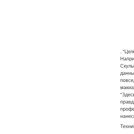
. "Це
Напри
Скулы
данны
повсе
макиа
"Здес
правд
профе
нанес
Техни