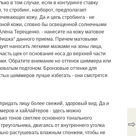
ко в том случае, если в контуринге ставку
 то стробинг, наоборот, предполагает
ивающих кожу. Да и цель стробинга - не
 юной кожи, словно бы освещенной солнечными
 Алена Терещенко. - нанесите на кожу матовое
 "Фишка" данного приема. Причем матовыми
ует наносить легкими мазками на зоны лица,
асть щек от основания носа до верхней части
лочки. Обратите внимание но оттенок шиммера или
озоватым подтоном. Бронзовые оттенки для
тых шиммеров лучше избегать - они смотрятся
 придать лицу более свежий, здоровый вид. Да и
меров и хайлайтеров - здесь можно
ько тонов светлее основного тонального
⇨
треугольника, двигаясь от внутреннего уголка
ельно растушевать влажным спонжем, чтобы не