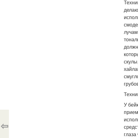
Техни
делаю
испол
смоде
лучам
тонал
должн
котор
скулы
хайла
смугл
грубо
Техни
У бей
прием
испол
⇦
средс
глаза