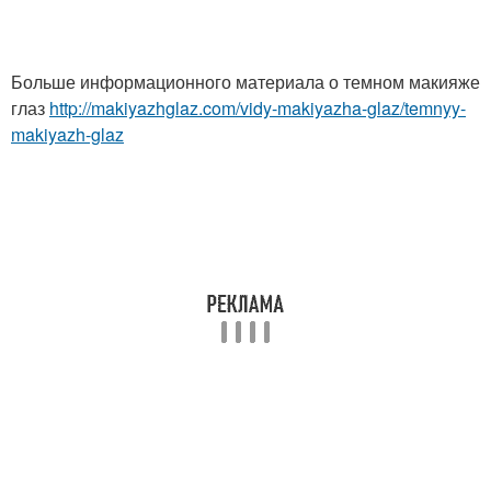
Больше информационного материала о темном макияже
глаз
http://makiyazhglaz.com/vidy-makiyazha-glaz/temnyy-
makiyazh-glaz