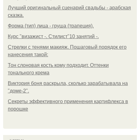
Лучший оригинальный сценарий свадьбы - арабская
сказка.
Форма (тип) лица - груша (трапеция).
Курс "визажист -. Стилист"10 занятий -.
Стрелки с тенями макияж. Пошаговый порядок его
нанесения такой:
Тон слоновая кость кому подходит. Оттенки
тонального крема
Виктория боня раскрыла, сколько зарабатывала на
"доме-2".
Секреты эффективного применения картифлекса в
порошке