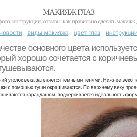
МАКИЯЖ ГЛАЗ
фото, инструкции, отзывы. как правильно сделать макияж д
новости
виды макияжа
цвет глаз
инструкци
ачестве основного цвета использует
орый хорошо сочетается с коричнев
тушевываются.
ий уголок века затеняется темными тенями. Нижнее веко т
чки с помощью туши окрашиваются. По верхнему веку прово
ашиваются карандашом, подчеркивается идеальность фор