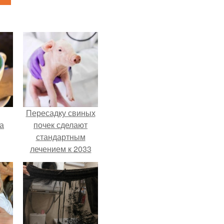
Пересадку свиных
за
почек сделают
стандартным
лечением к 2033
году в Японии.