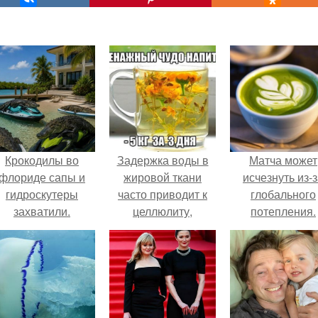
Крокодилы во
Задержка воды в
Матча может
флориде сапы и
жировой ткани
исчезнуть из-
гидроскутеры
часто приводит к
глобального
захватили.
целлюлиту,
потепления.
лишнему весу и
отекам.