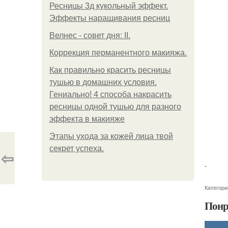
Ресницы 3д кукольный эффект.
Эффекты наращивания ресниц
Велнес - совет дня: II.
Коррекция перманентного макияжа.
Как правильно красить ресницы
тушью в домашних условия.
Гениально! 4 способа накрасить
ресницы одной тушью для разного
эффекта в макияже
Этапы ухода за кожей лица твой
секрет успеха.
⇦
.
Категори
Понр