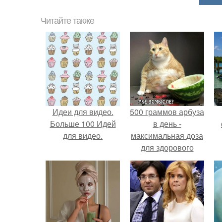
Читайте также
Идеи для видео.
500 граммов арбуза
Больше 100 Идей
в день -
для видео.
максимальная доза
для здорового
взрослого,
предупредили
врачи.