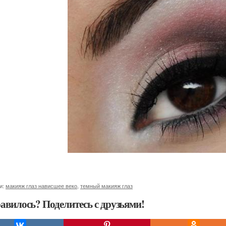
и:
макияж глаз нависшее веко
,
темный макияж глаз
авилось? Поделитесь с друзьями!