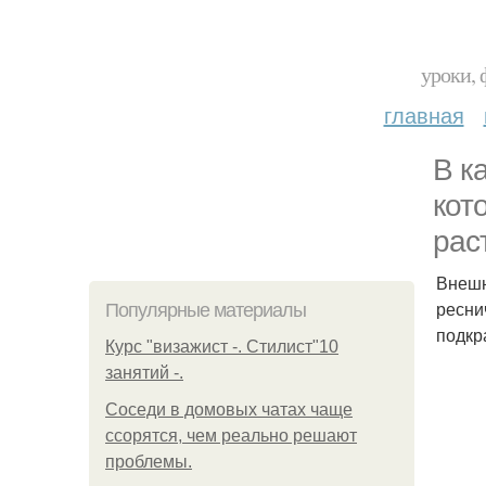
уроки, 
главная
В к
кот
рас
Внешн
ресни
Популярные материалы
подкр
Курс "визажист -. Стилист"10
занятий -.
Соседи в домовых чатах чаще
ссорятся, чем реально решают
проблемы.