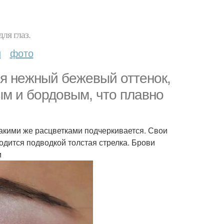
ля глаз.
и
фото
ся нежный бежевый оттенок,
ым и бордовым, что плавно
акими же расцветками подчеркивается. Свои
дится подводкой толстая стрелка. Брови
м