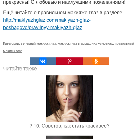
прекрасны! С любовью и наилучшими пожеланиями!
Ещё читайте о правильном макияже глаз в разделе
http://makiyazhglaz.com/makiyazh-glaz-
poshagovo/pravilnyy-makiyazh-glaz
Категории:
вечерний макияж глаз
,
макияж глаз в домашних условиях
,
правильный
макияж глаз
Читайте также
? 10. Советов, как стать красивее?