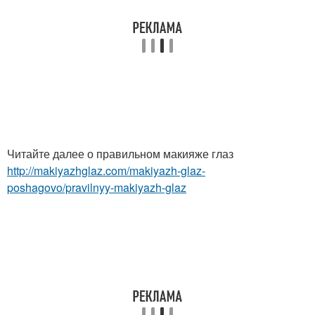
Читайте далее о правильном макияже глаз
http://makiyazhglaz.com/makiyazh-glaz-
poshagovo/pravilnyy-makiyazh-glaz