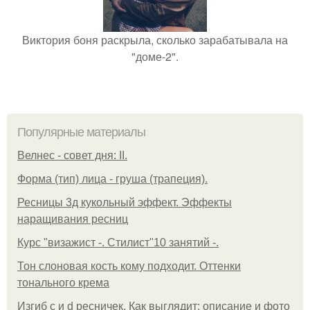
Виктория боня раскрыла, сколько зарабатывала на
"доме-2".
Популярные материалы
Велнес - совет дня: II.
Форма (тип) лица - груша (трапеция).
Ресницы 3д кукольный эффект. Эффекты
наращивания ресниц
Курс "визажист -. Стилист"10 занятий -.
Тон слоновая кость кому подходит. Оттенки
тонального крема
Изгиб c и d ресничек. Как выглядит: описание и фото