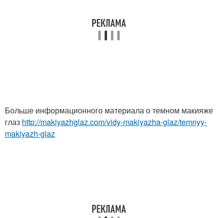
Больше информационного материала о темном макияже
глаз
http://makiyazhglaz.com/vidy-makiyazha-glaz/temnyy-
makiyazh-glaz