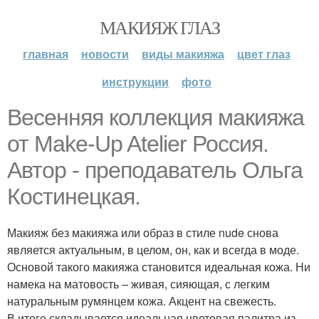
МАКИЯЖ ГЛАЗ
главная
новости
виды макияжа
цвет глаз
инструкции
фото
Весенняя коллекция макияжа
от Make-Up Atelier Россия.
Автор - преподаватель Ольга
Костинецкая.
Макияж без макияжа или образ в стиле nude снова
является актуальным, в целом, он, как и всегда в моде.
Основой такого макияжа становится идеальная кожа. Ни
намека на матовость – живая, сияющая, с легким
натуральным румянцем кожа. Акцент на свежесть.
В итоге складывается идеальная цветовая палитра из