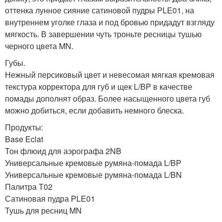
оттенка лунное сияние сатиновой пудры PLE01, на
внутреннем уголке глаза и под бровью придадут взгляду
мягкость. В завершении чуть троньте ресницы тушью
черного цвета MN.
Губы.
Нежный персиковый цвет и невесомая мягкая кремовая
текстура корректора для губ и щек L/BP в качестве
помады дополнят образ. Более насыщенного цвета губ
можно добиться, если добавить немного блеска.
Продукты:
Base Eclat
Тон флюид для аэрографа 2NB
Универсальные кремовые румяна-помада L/BP
Универсальные кремовые румяна-помада L/BN
Палитра Т02
Сатиновая пудра PLE01
Тушь для ресниц MN