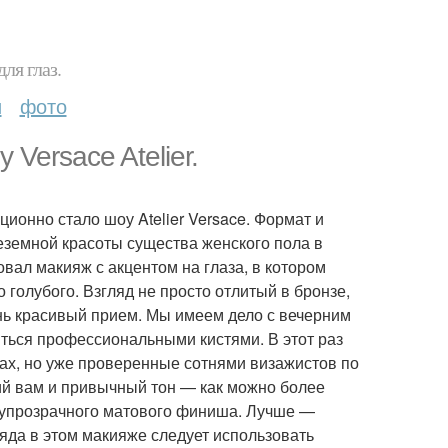
ля глаз.
и
фото
Versace Atelier.
онно стало шоу Atelier Versace. Формат и
земной красоты существа женского пола в
вал макияж с акцентом на глаза, в котором
голубого. Взгляд не просто отлитый в бронзе,
нь красивый прием. Мы имеем дело с вечерним
иться профессиональными кистями. В этот раз
х, но уже проверенные сотнями визажистов по
ий вам и привычный тон — как можно более
лупрозрачного матового финиша. Лучше —
ляда в этом макияже следует использовать