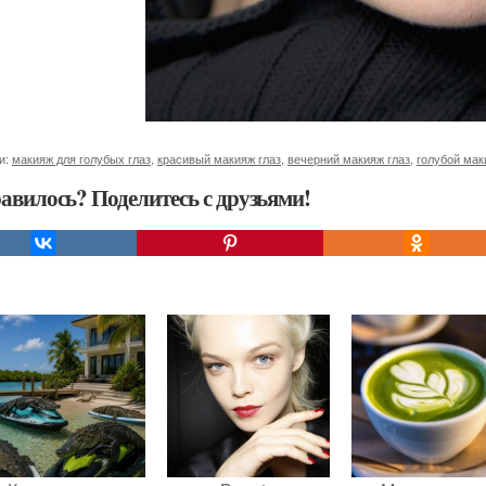
и:
макияж для голубых глаз
,
красивый макияж глаз
,
вечерний макияж глаз
,
голубой мак
авилось? Поделитесь с друзьями!