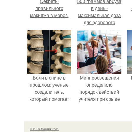
Секреты
500 граммов арбуза
правильного
в день -
макияжа в мороз.
максимальная доза
для здорового
взрослого,
предупредили
врачи.
Боли в спине в
Минпросвещения
прошлом: учёные
определило
создали гель,
порядок действий
который помогает
учителя при срыве
восстанавливать
урока.
межпозвоночные
диски.
© 2026 Макияж глаз