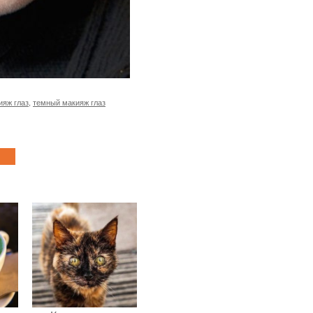
ияж глаз
,
темный макияж глаз