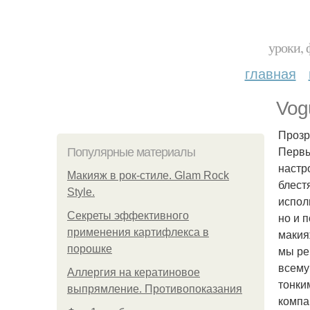
уроки, 
главная
Vog
Прозр
Первы
Популярные материалы
настр
Макияж в рок-стиле. Glam Rock
блест
Style.
испол
Секреты эффективного
но и 
применения картифлекса в
макия
порошке
мы ре
всему
Аллергия на кератиновое
тонки
выпрямление. Противопоказания
компа