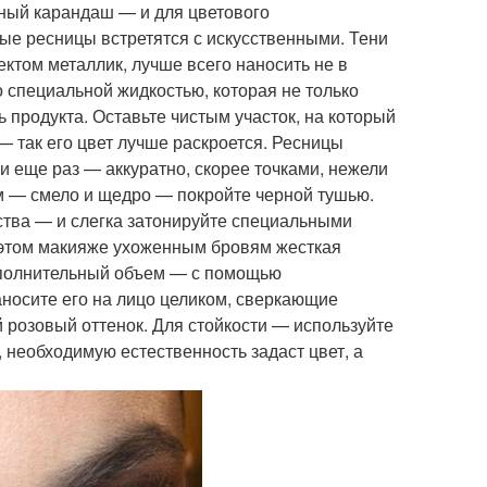
ный карандаш — и для цветового
ные ресницы встретятся с искусственными. Тени
ектом металлик, лучше всего наносить не в
о специальной жидкостью, которая не только
 продукта. Оставьте чистым участок, на который
— так его цвет лучше раскроется. Ресницы
и еще раз — аккуратно, скорее точками, нежели
м — смело и щедро — покройте черной тушью.
ства — и слегка затонируйте специальными
В этом макияже ухоженным бровям жесткая
дополнительный объем — с помощью
аносите его на лицо целиком, сверкающие
 розовый оттенок. Для стойкости — используйте
, необходимую естественность задаст цвет, а