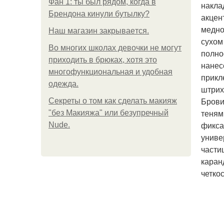
Фан 1: ты был рядом, когда в
накла
Брендона кинули бутылку?
акцен
медно
Нaш магaзин зaкрывaeтся.
сухом
Во многих школах девочки не могут
полно
приходить в брюках, хотя это
нанес
многофункциональная и удобная
прикл
одежда.
штрих
Брови
Секреты о том как сделать макияж
теням
"без Макияжа" или безупречный
фикса
Nude.
униве
части
каран
четко