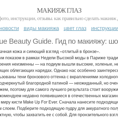
МАКИЯЖ ГЛАЗ
фото, инструкции, отзывы. как правильно сделать макияж д
новости
виды макияжа
цвет глаз
инструкци
ue Beauty Guide. Гид по макияжу: шоу 
ачная кожа и сияющий взгляд «отлитый в бронзе».
м показом в рамках Недели Высокой моды в Париже традици
оения неизменны — на подиум вышли высокие, холеные, не
ящих облегающих нарядах. Однако нас особенно заинтересо
ьзованы тени бронзового оттенка с вкраплениями холодного 
подчеркнутый благородной патиной — неожиданный, но оче
жем, поэтому для самого лучшего результата стоит вооруж
комендуем недавно появившиеся в отечественных магазина
 миру кисти Make Up For Ever. Сначала нанесите подходящ
м слоем. Подберите подходящую пудру для аккуратного по
ктную, чтобы захватить ее с собой. Для пронзительного взг