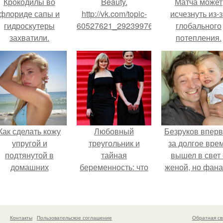
Крокодилы во
Beauty.
Матча может
флориде сапы и
http://vk.com/topic-
исчезнуть из-
гидроскутеры
60527621_29239976.
глобального
захватили.
потепления.
Как сделать кожу
Любовный
Безруков впер
упругой и
треугольник и
за долгое вре
подтянутой в
тайная
вышел в свет 
домашних
беременность: что
женой, но фан
условиях?
скрывает
не оценили
наследница Никиты
скромную крас
Михалкова?
Анны: "какая о
скучная.
Контакты
Пользовательское соглашение
Обратная св