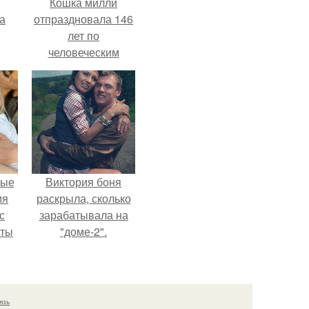
Кошка милли
за
отпраздновала 146
лет по
человеческим
Меркам и
претендует на
звание самой
старой в мире.
вые
Виктория боня
мя
раскрыла, сколько
с
зарабатывала на
аты
"доме-2".
оту
на
язь