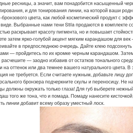
дные ресницы, а значит, вам понадобится насыщенный чер
тирования, и для тонирования линии, на которой ваши род
-бронзового цвета, как любой косметический продукт с эфф
 виде. Выбранные нами тени Stila продаются в комплекте с
стью раскрывает красоту пигмента, но и повышает стойкость
ете затем ярко-голубой акцент мягким карандашом для век 
еивайте в предпоследнюю очередь. Дайте клею подсохнуть 
ами — пройдитесь по их кромке черным карандашом. Зате
 расчешите — заодно избавив от остатков тонального сред
и на оттенок или два темнее вашего натурального цвета. 
ция не требуется. Если считаете нужным, добавьте лицу 
рсального бронзера подчеркните скулы и переносицу. Не н
цы должны окружать только глаза! Для губ выберете нежный
даш того же тона, что и помада. Помаду нанесите кисточкой
сть линии добавит всему образу уместный лоск.