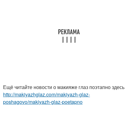
Ещё читайте новости о макияже глаз поэтапно здесь
http://makiyazhglaz.com/makiyazh-glaz-
poshagovo/makiyazh-glaz-poetapno