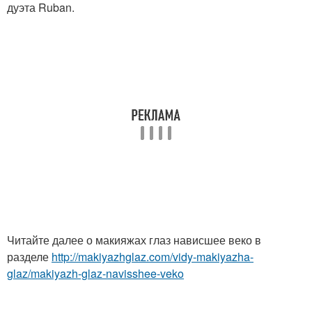
дуэта Ruban.
Читайте далее о макияжах глаз нависшее веко в
разделе
http://makiyazhglaz.com/vidy-makiyazha-
glaz/makiyazh-glaz-navisshee-veko