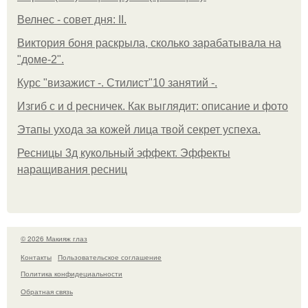
Велнес - совет дня: II.
Виктория боня раскрыла, сколько зарабатывала на
"доме-2".
Курс "визажист -. Стилист"10 занятий -.
Изгиб c и d ресничек. Как выглядит: описание и фото
Этапы ухода за кожей лица твой секрет успеха.
Ресницы 3д кукольный эффект. Эффекты
наращивания ресниц
© 2026 Макияж глаз
Контакты
Пользовательское соглашение
Политика конфидециальности
Обратная связь