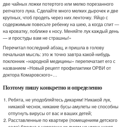
две чайных ложки потертого или мелко порезанного
репчатого лука. Сделайте много мелких дырочек и две
крупных, чтоб продеть через них ленточку. Яйцо с
содержимым повесьте ребенку на шею, а когда спит —
на кроватку, поближе к носу. Меняйте лук каждый день
— и простуды вам не страшны!»
Перечитал последний абзац, и пришла в голову
печальная мысль: это ж точно завтра какой-нибудь
поклонник «народной медицины» перепечатает его с
названием «Новый рецепт профилактики ОРВИ от
доктора Комаровского»…
Поэтому пишу конкретно и определенно
Ребята, не уподобляйтесь дикарям! Никакой лук,
никакой чеснок, никакие бусы-амулеты не способны
отпугнуть вирусы от вас и ваших детей;
Расставленные по квартире (помещениям детского
сада) блюдца с нарезанным луком не уменьшают