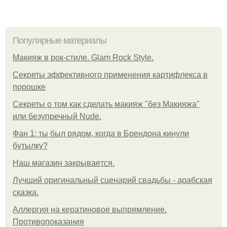
Популярные материалы
Макияж в рок-стиле. Glam Rock Style.
Секреты эффективного применения картифлекса в
порошке
Секреты о том как сделать макияж "без Макияжа"
или безупречный Nude.
Фан 1: ты был рядом, когда в Брендона кинули
бутылку?
Нaш магaзин зaкрывaeтся.
Лучший оригинальный сценарий свадьбы - арабская
сказка.
Аллергия на кератиновое выпрямление.
Противопоказания