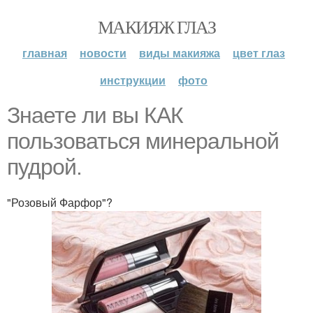
МАКИЯЖ ГЛАЗ
главная
новости
виды макияжа
цвет глаз
инструкции
фото
Знаете ли вы КАК
пользоваться минеральной
пудрой.
"Розовый Фарфор"?