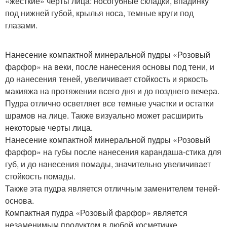
«жесткие» черты лица: носогубные складки, впадинку
под нижней губой, крылья носа, темные круги под
глазами.
Нанесение компактной минеральной пудры «Розовый
фарфор» на веки, после нанесения основы под тени, и
до нанесения теней, увеличивает стойкость и яркость
макияжа на протяжении всего дня и до позднего вечера.
Пудра отлично осветляет все темные участки и остатки
шрамов на лице. Также визуально может расширить
некоторые черты лица.
Нанесение компактной минеральной пудры «Розовый
фарфор» на губы после нанесения карандаша-стика для
губ, и до нанесения помады, значительно увеличивает
стойкость помады.
Также эта пудра является отличным заменителем теней-
основа.
Компактная пудра «Розовый фарфор» является
незаменимым продуктом в любой косметичке.