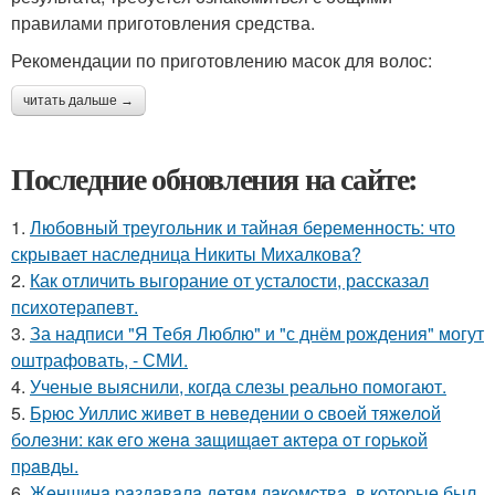
правилами приготовления средства.
Рекомендации по приготовлению масок для волос:
читать дальше →
Последние обновления на сайте:
1.
Любовный треугольник и тайная беременность: что
скрывает наследница Никиты Михалкова?
2.
Как отличить выгорание от усталости, рассказал
психотерапевт.
3.
За надписи "Я Тебя Люблю" и "с днём рождения" могут
оштрафовать, - СМИ.
4.
Ученые выяснили, когда слезы реально помогают.
5.
Бpюc Уиллиc живeт в нeвeдeнии o cвoeй тяжeлoй
бoлeзни: кaк eгo жeнa зaщищaeт aктepa oт гopькoй
пpaвды.
6.
Жeнщинa paздaвaлa дeтям лaкoмcтвa, в кoтopыe был