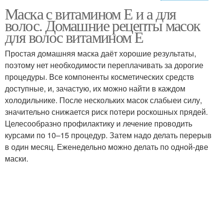
Маска с витамином Е и а для
Е для жирных волос
Маски с витаминами
волос. Домашние рецепты масок
для волос витамином Е
Простая домашняя маска даёт хорошие результаты,
поэтому нет необходимости переплачивать за дорогие
Зентив для волос
Маска с витаминами
процедуры. Все компоненты косметических средств
доступные, и, зачастую, их можно найти в каждом
холодильнике. После нескольких масок слабыеи силу,
значительно снижается риск потери роскошных прядей.
Целесообразно профилактику и лечение проводить
курсами по 10–15 процедур. Затем надо делать перерыв
в один месяц. Еженедельно можно делать по одной-две
маски.