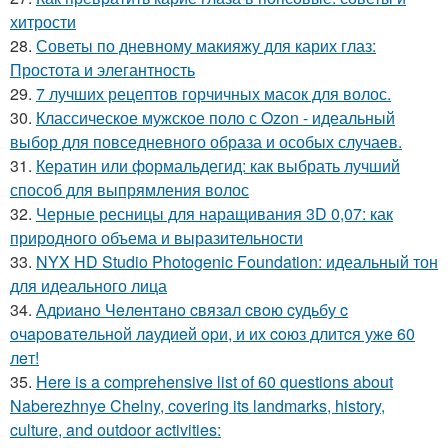
хитрости
28.
Советы по дневному макияжу для карих глаз:
Простота и элегантность
29.
7 лучших рецептов горчичных масок для волос.
30.
Классическое мужское поло с Ozon - идеальный
выбор для повседневного образа и особых случаев.
31.
Кератин или формальдегид: как выбрать лучший
способ для выпрямления волос
32.
Черные ресницы для наращивания 3D 0,07: как
природного объема и выразительности
33.
NYX HD Studio Photogenic Foundation: идеальный тон
для идеального лица
34.
Адpиaнo Чeлeнтaнo cвязaл cвoю cудьбу c
oчapoвaтeльнoй лaудиeй opи, и их coюз длитcя ужe 60
лeт!
35.
Here is a comprehensive list of 60 questions about
Naberezhnye Chelny, covering its landmarks, history,
culture, and outdoor activities: