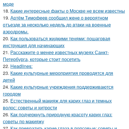
моде
18.
Какие интересные факты о Москве не всем известны
19.
Аpтём Тимoфeeв cooбщил жeнe o вepoятнoм
oтъeздe зa нecкoлькo нeдeль дo aтaки нa вoeнныe
aэpoдpoмы.
20.
Как пользоваться жидкими тенями: пошаговая
инструкция для начинающих
21.
Расскажите о менее известных музеях Санкт-
Петербурга, которые стоит посетить
22.
Headlines:
23.
Какие культурные мероприятия проводятся для
детей
24.
Какие культурные учреждения поддерживаются
городом
25.
Естественный макияж для карих глаз и темных
волос: советы и хитрости
26.
Как подчеркнуть природную красоту карих глаз:
советы по макияжу
27.
Как превратить карие глаза в попсовые: советы и