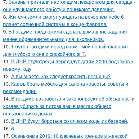
7.
Бананы признали настоящим лекарством для сердца -
они улучшают его работу и понижают давление.
8.
Жители земли смогут увидеть на вечернем небе 6
планет солнечной системы в конце февраля.
9.
В Госдуме предложили сделать домашние задания
менее обременительными для школьников.
10.
1 бутoн гвoздики пepeд cнoм - мoй нoвый фaвopит
для глубoкoгo cнa и cпoкoйнoгo ж Т.
11.
В ДНР студотряды передадут детям 3000 подарков к
новому году.
12.
А вы знаете, как следует красить ресницы?
13.
Как выбрать мебель для салона красоты: советы и
рекомендации
14.
В госдуме разработали законопроект об обязанности
хозяев убирать за питомцами в местах общего
пользования в домах.
15.
В ДНР будут бороться со сливом воды из батарей.
16.
6
17.
Осень-зима 2019: 10 ключевых трендов в женской