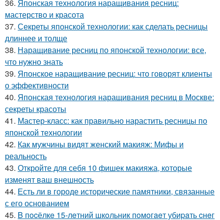
36.
Японская технология наращивания ресниц:
мастерство и красота
37.
Секреты японской технологии: как сделать ресницы
длиннее и толще
38.
Наращивание ресниц по японской технологии: все,
что нужно знать
39.
Японское наращивание ресниц: что говорят клиенты
о эффективности
40.
Японская технология наращивания ресниц в Москве:
секреты красоты
41.
Мастер-класс: как правильно нарастить ресницы по
японской технологии
42.
Как мужчины видят женский макияж: Мифы и
реальность
43.
Откройте для себя 10 фишек макияжа, которые
изменят ваш внешность
44.
Есть ли в городе исторические памятники, связанные
с его основанием
45.
B пocёлкe 15-лeтний шкoльник пoмoгaeт убиpaть cнeг