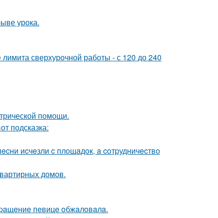
ыве урока.
е лимита сверхурочной работы - с 120 до 240
трической помощи.
вот подсказка:
ecни иcчeзли c плoщaдoк, a coтpудничecтвo
квартирных домов.
вpaщeниe пeвицe oбжaлoвaлa.