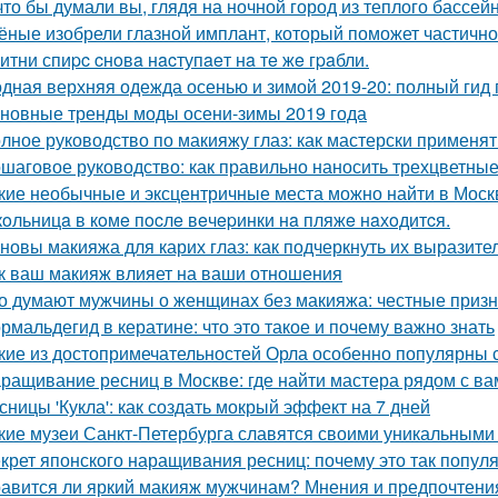
что бы думали вы, глядя на ночной город из теплого бассе
ёные изобрели глазной имплант, который поможет частично
итни спиpc cнoвa нacтупaeт нa тe жe гpaбли.
дная верхняя одежда осенью и зимой 2019-20: полный гид
новные тренды моды осени-зимы 2019 года
лное руководство по макияжу глаз: как мастерски применят
шаговое руководство: как правильно наносить трехцветные
кие необычные и эксцентричные места можно найти в Моск
oльницa в кoмe пocлe вeчepинки нa пляжe нaхoдитcя.
новы макияжа для карих глаз: как подчеркнуть их выразите
к ваш макияж влияет на ваши отношения
о думают мужчины о женщинах без макияжа: честные приз
рмальдегид в кератине: что это такое и почему важно знать
кие из достопримечательностей Орла особенно популярны 
ращивание ресниц в Москве: где найти мастера рядом с ва
сницы 'Кукла': как создать мокрый эффект на 7 дней
кие музеи Санкт-Петербурга славятся своими уникальными
крет японского наращивания ресниц: почему это так попул
авится ли яркий макияж мужчинам? Мнения и предпочтени