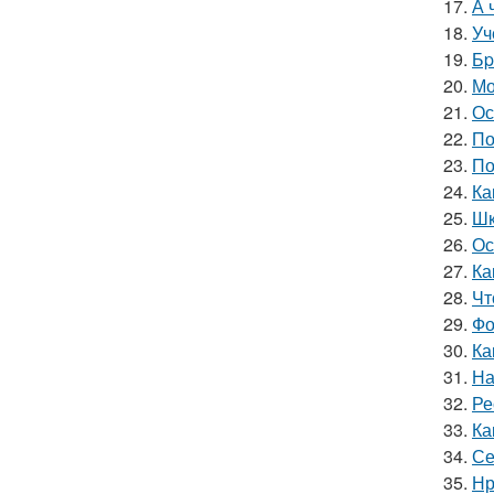
17.
А 
18.
Уч
19.
Бp
20.
Мо
21.
Ос
22.
По
23.
По
24.
Ка
25.
Шк
26.
Ос
27.
Ка
28.
Чт
29.
Фо
30.
Ка
31.
На
32.
Ре
33.
Ка
34.
Се
35.
Нр