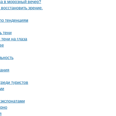
йна в морозный вечер?
 восстановить зрение.
 по тенденциям
ь тени
 тени на глаза
ве
льность
нания
среди туристов
ми
 экспонатами
ярно
я