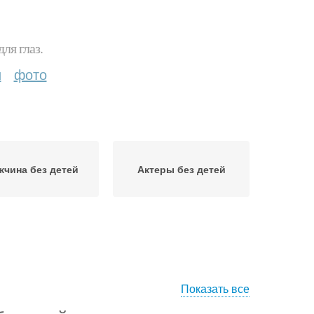
ля глаз.
и
фото
чина без детей
Актеры без детей
Показать все