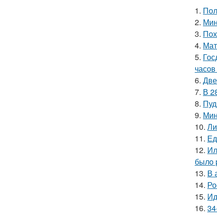
1.
Пол
2.
Мин
3.
Пох
4.
Мат
5.
Гос
часов 
6.
Две
7.
В 2
8.
Пуд
9.
Мин
10.
Ли
11.
Ед
12.
Ил
былo 
13.
В 
14.
Ро
15.
Ид
16.
34