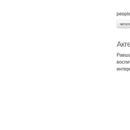
people
читат
Акте
Равша
воспи
интер