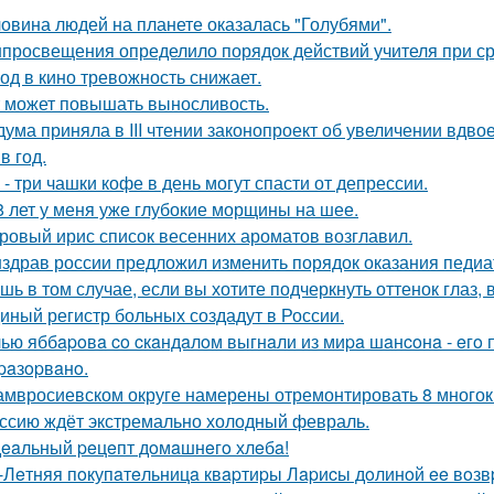
овина людей на планете оказалась "Голубями".
просвещения определило порядок действий учителя при ср
од в кино тревожность снижает.
 может повышать выносливость.
дума приняла в III чтении законопроект об увеличении вдво
в год.
 - три чашки кофе в день могут спасти от депрессии.
8 лет у меня уже глубокие морщины на шее.
ровый ирис список весенних ароматов возглавил.
здрав россии предложил изменить порядок оказания педиа
шь в том случае, если вы хотите подчеркнуть оттенок глаз, 
иный регистр больных создадут в России.
ью яббapoвa co cкaндaлoм выгнaли из миpa шaнcoнa - eгo п
paзopвaнo.
амвросиевском округе намерены отремонтировать 8 много
ссию ждёт экстремально холодный февраль.
eaльный peцeпт дoмaшнeгo хлeбa!
-Лeтняя пoкупaтeльницa квapтиpы Лapиcы дoлинoй ee вoз