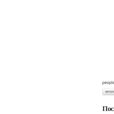
people
читат
Пос