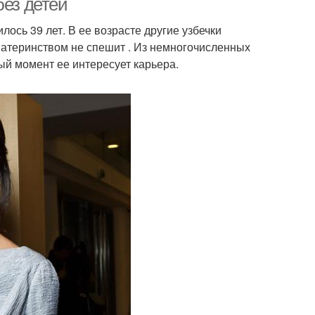
без детей
ось 39 лет. В ее возрасте другие узбечки
материнством не спешит . Из немногочисленных
ный момент ее интересует карьера.