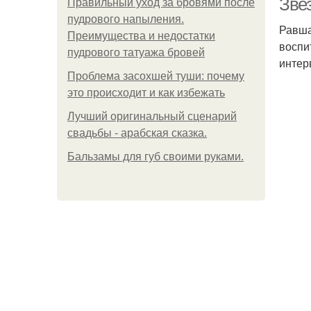
Зве
Правильный уход за бровями после
пудрового напыления.
Равша
Преимущества и недостатки
воспи
пудрового татуажа бровей
интер
Проблема засохшей туши: почему
это происходит и как избежать
Лучший оригинальный сценарий
свадьбы - арабская сказка.
Бальзамы для губ своими руками.