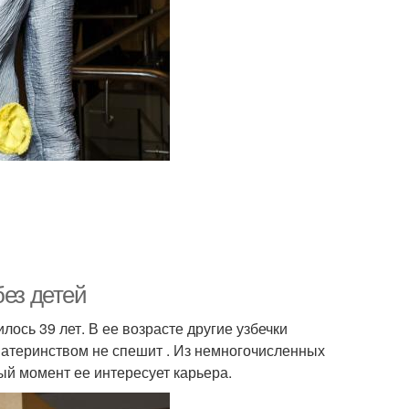
без детей
ось 39 лет. В ее возрасте другие узбечки
материнством не спешит . Из немногочисленных
ный момент ее интересует карьера.