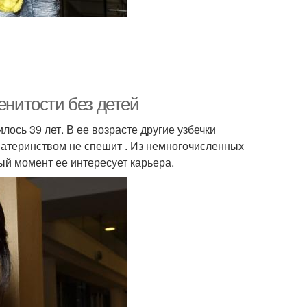
енитости без детей
ось 39 лет. В ее возрасте другие узбечки
материнством не спешит . Из немногочисленных
ный момент ее интересует карьера.