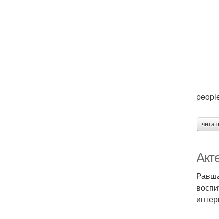
people
читат
Акт
Равша
воспи
интер