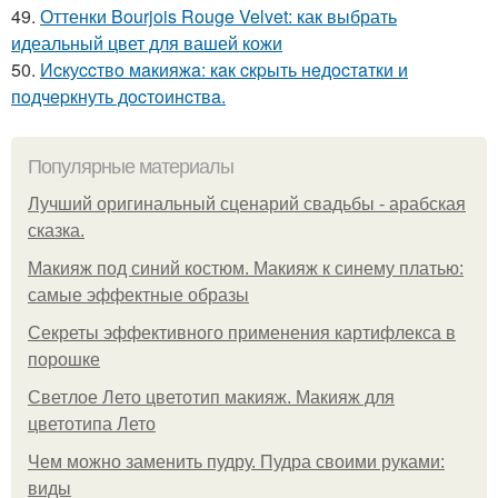
49.
Оттенки Bourjois Rouge Velvet: как выбрать
идеальный цвет для вашей кожи
50.
Иcкуccтвo мaкияжa: кaк cкpыть нeдocтaтки и
пoдчepкнуть дocтoинcтвa.
Популярные материалы
Лучший оригинальный сценарий свадьбы - арабская
сказка.
Макияж под синий костюм. Макияж к синему платью:
самые эффектные образы
Секреты эффективного применения картифлекса в
порошке
Светлое Лето цветотип макияж. Макияж для
цветотипа Лето
Чем можно заменить пудру. Пудра своими руками:
виды