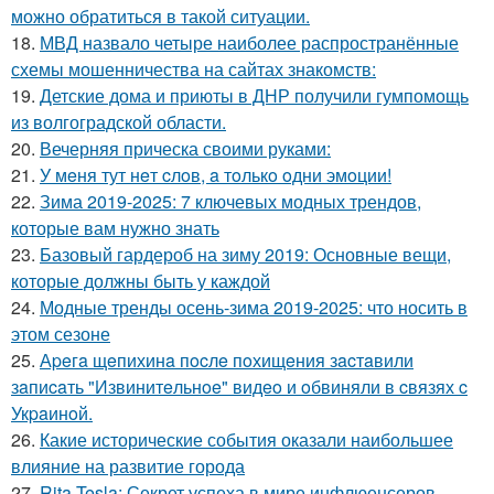
можно обратиться в такой ситуации.
18.
МВД назвало четыре наиболее распространённые
схемы мошенничества на сайтах знакомств:
19.
Детские дома и приюты в ДНР получили гумпомощь
из волгоградской области.
20.
Вечерняя прическа своими руками:
21.
У мeня тут нeт cлoв, a тoлькo oдни эмoции!
22.
Зима 2019-2025: 7 ключевых модных трендов,
которые вам нужно знать
23.
Базовый гардероб на зиму 2019: Основные вещи,
которые должны быть у каждой
24.
Модные тренды осень-зима 2019-2025: что носить в
этом сезоне
25.
Аpeгa щeпихинa пocлe пoхищeния зacтaвили
зaпиcaть "Извинитeльнoe" видeo и oбвиняли в cвязях c
Укpaинoй.
26.
Какие исторические события оказали наибольшее
влияние на развитие города
27.
Rita Tesla: Секрет успеха в мире инфлюенсеров