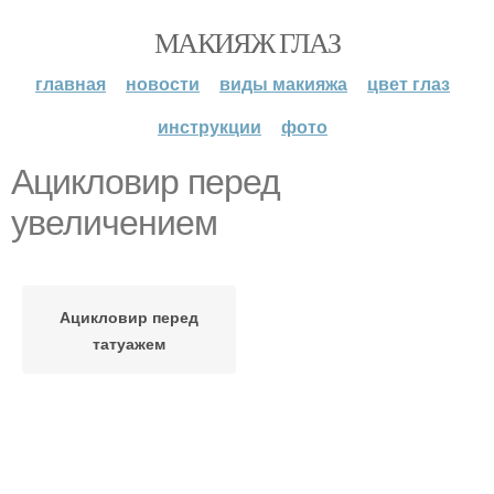
МАКИЯЖ ГЛАЗ
главная
новости
виды макияжа
цвет глаз
инструкции
фото
Ацикловир перед
увеличением
Ацикловир перед
татуажем