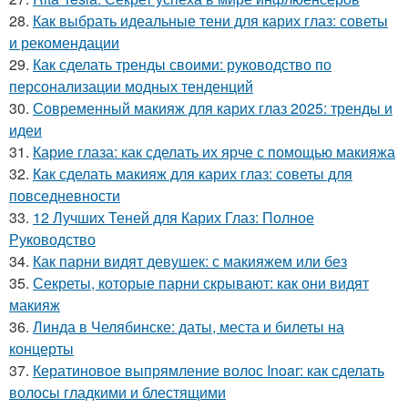
28.
Как выбрать идеальные тени для карих глаз: советы
и рекомендации
29.
Как сделать тренды своими: руководство по
персонализации модных тенденций
30.
Современный макияж для карих глаз 2025: тренды и
идеи
31.
Карие глаза: как сделать их ярче с помощью макияжа
32.
Как сделать макияж для карих глаз: советы для
повседневности
33.
12 Лучших Теней для Карих Глаз: Полное
Руководство
34.
Как парни видят девушек: с макияжем или без
35.
Секреты, которые парни скрывают: как они видят
макияж
36.
Линда в Челябинске: даты, места и билеты на
концерты
37.
Кератиновое выпрямление волос Inoar: как сделать
волосы гладкими и блестящими