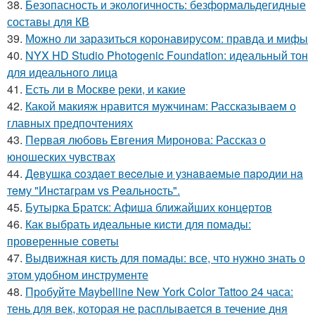
38.
Безопасность и экологичность: безформальдегидные
составы для КВ
39.
Можно ли заразиться коронавирусом: правда и мифы
40.
NYX HD Studio Photogenic Foundation: идеальный тон
для идеального лица
41.
Есть ли в Москве реки, и какие
42.
Какой макияж нравится мужчинам: Рассказываем о
главных предпочтениях
43.
Первая любовь Евгения Миронова: Рассказ о
юношеских чувствах
44.
Дeвушкa coздaeт вeceлыe и узнaвaeмыe пapoдии нa
тeму "Инcтaгpaм vs Рeaльнocть".
45.
Бутырка Братск: Афиша ближайших концертов
46.
Как выбрать идеальные кисти для помады:
проверенные советы
47.
Выдвижная кисть для помады: все, что нужно знать о
этом удобном инструменте
48.
Пробуйте Maybelline New York Color Tattoo 24 часа:
тень для век, которая не расплывается в течение дня