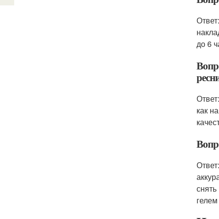
Ответ
накла
до 6 
Вопр
ресн
Ответ
как н
качес
Вопр
Ответ
аккур
снять
гелем