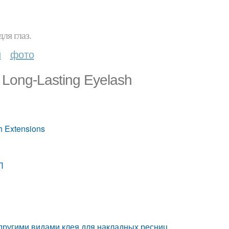
ля глаз.
и
фото
or Long-Lasting Eyelash
sh Extensions
П
 другими видами клея для накладных ресниц