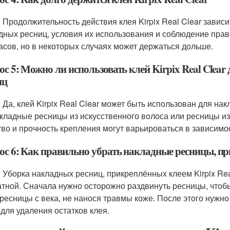
: Продолжительность действия клея Kirpix Real Clear зависи
дных ресниц, условия их использования и соблюдение прави
часов, но в некоторых случаях может держаться дольше.
ос 5: Можно ли использовать клей Kirpix Real Clea
иц
: Да, клей Kirpix Real Clear может быть использован для на
акладные ресницы из искусственного волоса или ресницы из
тво и прочность крепления могут варьироваться в зависимо
ос 6: Как правильно убрать накладные ресницы, при
: Уборка накладных ресниц, прикреплённых клеем Kirpix Rea
атной. Сначала нужно осторожно раздвинуть ресницы, чтобы
 ресницы с века, не нанося травмы коже. После этого нужн
 для удаления остатков клея.