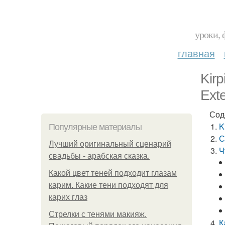
уроки, 
главная
Kirp
Ext
Сод
K
Популярные материалы
С
Лучший оригинальный сценарий
Ч
свадьбы - арабская сказка.
Какой цвет теней подходит глазам
карим. Какие тени подходят для
карих глаз
Стрелки с тенями макияж.
К