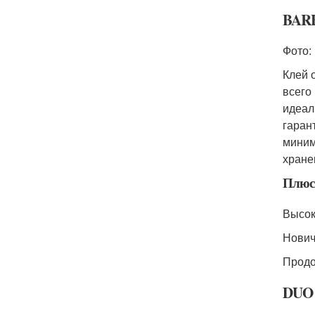
BARB
Фото: 
Клей 
всего
идеал
гаран
миним
хране
Плюс
Высок
Нович
Продо
DUO S