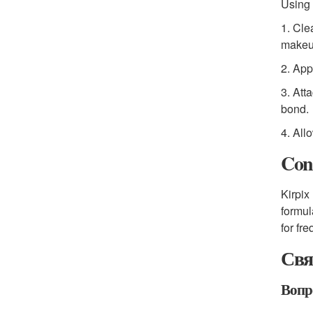
Using 
1. Cle
makeu
2. App
3. Att
bond.
4. All
Con
Kirpix
formul
for fr
Свя
Вопро