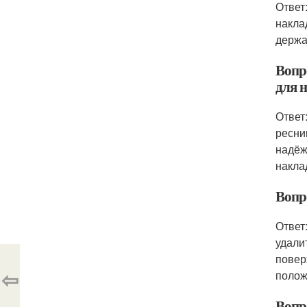
Ответ
накла
держа
Вопро
для 
Ответ
ресни
надёж
накла
Вопро
Ответ
удали
повер
⇦
полож
Вопро