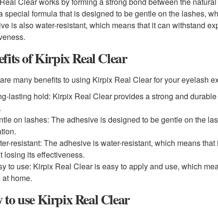
 Real Clear works by forming a strong bond between the natural
a special formula that is designed to be gentle on the lashes, whi
ve is also water-resistant, which means that it can withstand ex
iveness.
fits of Kirpix Real Clear
are many benefits to using Kirpix Real Clear for your eyelash ex
g-lasting hold: Kirpix Real Clear provides a strong and durable 
.
tle on lashes: The adhesive is designed to be gentle on the l
ation.
er-resistant: The adhesive is water-resistant, which means that
t losing its effectiveness.
y to use: Kirpix Real Clear is easy to apply and use, which me
s at home.
to use Kirpix Real Clear