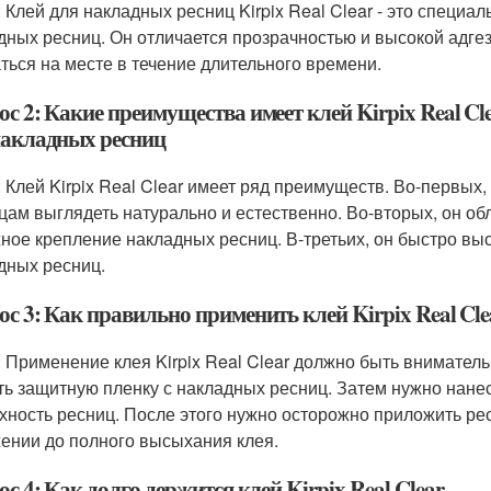
: Клей для накладных ресниц Kirpix Real Clear - это специ
дных ресниц. Он отличается прозрачностью и высокой адге
ться на месте в течение длительного времени.
с 2: Какие преимущества имеет клей Kirpix Real Cl
накладных ресниц
: Клей Kirpix Real Clear имеет ряд преимуществ. Во-первых
цам выглядеть натурально и естественно. Во-вторых, он об
ное крепление накладных ресниц. В-третьих, он быстро выс
дных ресниц.
с 3: Как правильно применить клей Kirpix Real Cle
: Применение клея Kirpix Real Clear должно быть внимате
ть защитную пленку с накладных ресниц. Затем нужно нане
хность ресниц. После этого нужно осторожно приложить ре
ении до полного высыхания клея.
с 4: Как долго держится клей Kirpix Real Clear