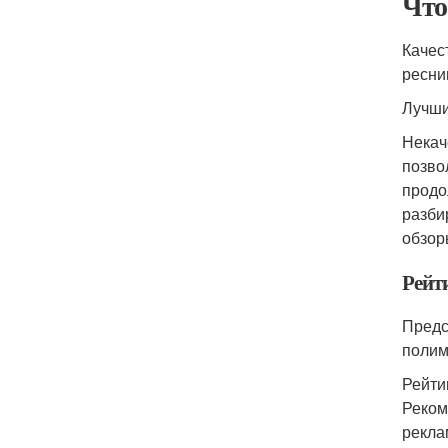
Что
Качес
ресни
Лучши
Некач
позво
продо
разби
обзор
Рейт
Предс
полим
Рейти
Реком
рекла