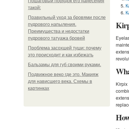
Пошаговый порядок его нанесения
К
такой:
К
Правильный уход за бровями после
Kirp
пудрового напыления.
Преимущества и недостатки
Eyelas
пудрового татуажа бровей
mainte
Проблема засохшей туши: почему
extens
это происходит и как избежать
revolu
Бальзамы для губ своими руками.
What
Подвижное веко где это. Макияж
для нависшего века. Схемы в
Kirpix
картинках
combin
extens
repla
How