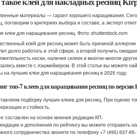
 такое клей для накладных ресниц Kirpi
твенные материалы — гарант хорошего наращивания. Сего
ц, поговорим о критериях выбора и составе, а эксперт отв
е клеи для наращивания ресниц. Фото: shutterstock.com
ественный клей для ресниц может быть причиной аллергии ка
лит долго работать в этой сфере, а второй получить ожидае
лжительность носки, наличие склеек и многое-многое друго
рались вместе с лэшмейкером. В этой статье вы можете на
ы на лучшие клеи для наращивания ресниц в 2025 году.
инг топ-7 клеев для наращивания ресниц по версии
тавляем подборку лучших клеев для ресниц. При оценке то
еризации и стойкость.
нг составлен на основе мнения редакции КП.
ендации и дополнения по рейтингу вы можете отправить на
много сотрудничества звоните по телефону +7 (495) 637-65-16