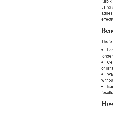
Kirpix
using 
adhesi
effect
Bene
There 
Lon
longer
Gen
or irrit
Wat
withou
Eas
result
How 