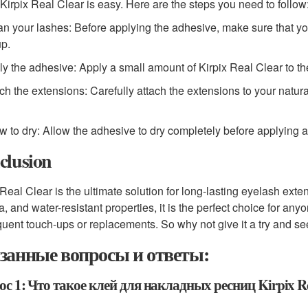
Kirpix Real Clear is easy. Here are the steps you need to follow
an your lashes: Before applying the adhesive, make sure that you
p.
ly the adhesive: Apply a small amount of Kirpix Real Clear to the
ach the extensions: Carefully attach the extensions to your natur
ow to dry: Allow the adhesive to dry completely before applying a
clusion
 Real Clear is the ultimate solution for long-lasting eyelash exte
a, and water-resistant properties, it is the perfect choice for an
equent touch-ups or replacements. So why not give it a try and see
занные вопросы и ответы:
с 1: Что такое клей для накладных ресниц Kirpix Re