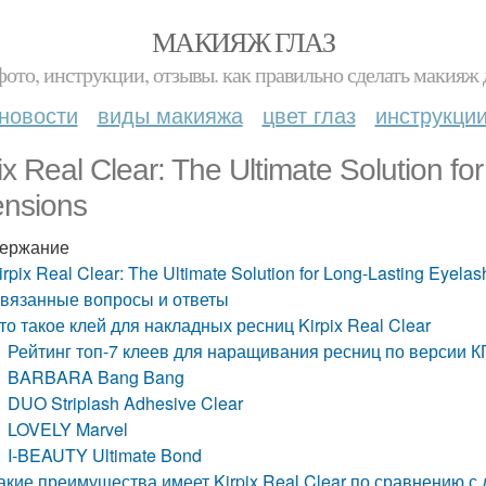
МАКИЯЖ ГЛАЗ
фото, инструкции, отзывы. как правильно сделать макияж д
новости
виды макияжа
цвет глаз
инструкци
ix Real Clear: The Ultimate Solution f
ensions
ержание
irpix Real Clear: The Ultimate Solution for Long-Lasting Eyela
вязанные вопросы и ответы
то такое клей для накладных ресниц Kirpix Real Clear
Рейтинг топ-7 клеев для наращивания ресниц по версии К
BARBARA Bang Bang
DUO Striplash Adhesive Clear
LOVELY Marvel
I-BEAUTY Ultimate Bond
акие преимущества имеет Kirpix Real Clear по сравнению с