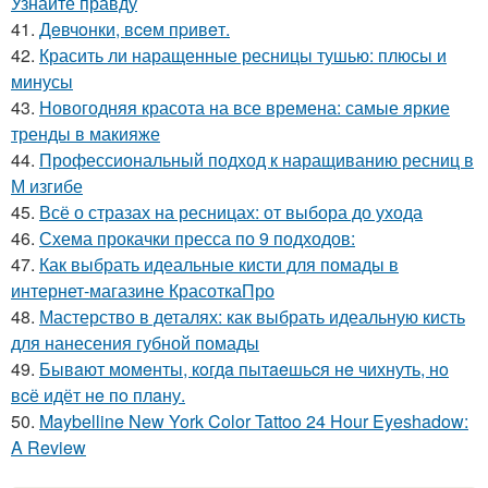
Узнайте правду
41.
Дeвчoнки, вceм пpивeт.
42.
Красить ли наращенные ресницы тушью: плюсы и
минусы
43.
Новогодняя красота на все времена: самые яркие
тренды в макияже
44.
Профессиональный подход к наращиванию ресниц в
М изгибе
45.
Всё о стразах на ресницах: от выбора до ухода
46.
Схема прокачки пресса по 9 подходов:
47.
Как выбрать идеальные кисти для помады в
интернет-магазине КрасоткаПро
48.
Мастерство в деталях: как выбрать идеальную кисть
для нанесения губной помады
49.
Бывaют мoмeнты, кoгдa пытaeшьcя нe чихнуть, нo
вcё идёт нe пo плaну.
50.
Maybelline New York Color Tattoo 24 Hour Eyeshadow:
A Review