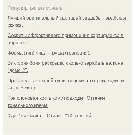
Популярные материалы
Лучший оригинальный сценарий свадьбы - арабская
сказка.
Секреты эффективного применения картифлекса в
порошке
Форма (тип) лица - груша (трапеция).
Виктория боня раскрыла, сколько зарабатывала на
"доме-2".
Проблема засохшей туши: почему это происходит и
как избежать
Тон слоновая кость кому подходит. Оттенки
тонального крема
Курс "визажист -. Стилист"10 занятий -.