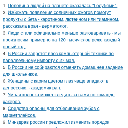
1.
Половина людей на планете оказалась "Голубями".
2.
Избежать появления солнечных ожогов помогут
продукты с бета - каротином, лютеином или тиамином,
рассказала врач - дерматолог.
3.
Люди стали официально меньше разговаривать - мы
произносим примерно на 120 тысяч слов реже каждый
новый год.
4.
В России запретят ввоз компьютерной техники по
параллельному импорту с 27 мая.
5.
В России не собираются отменять домашнее задание
для школьников.
6.
Женщины с карим цветом глаз чаще впадают в
депрессию, - академик ран.
7.
Умная колонка может следить за вами по команде
хакеров.
8.
Средства опасны для отбеливания зубов с
маркетплейсов.
9.
Минздрав россии предложил изменить порядок