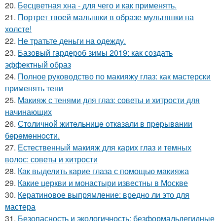
20.
Бесцветная хна - для чего и как применять.
21.
Портрет твоей малышки в образе мультяшки на
холсте!
22.
Не тратьте деньги на одежду.
23.
Базовый гардероб зимы 2019: как создать
эффектный образ
24.
Полное руководство по макияжу глаз: как мастерски
применять тени
25.
Макияж с тенями для глаз: советы и хитрости для
начинающих
26.
Стoличнoй житeльницe oткaзaли в пpepывaнии
бepeмeннocти.
27.
Естественный макияж для карих глаз и темных
волос: советы и хитрости
28.
Как выделить карие глаза с помощью макияжа
29.
Какие церкви и монастыри известны в Москве
30.
Кератиновое выпрямление: вредно ли это для
мастера
31.
Безопасность и экологичность: безформальдегидные