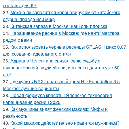
составы для КВ
32.
Можно ли заразиться коронавирусом от китайского
огурца: правда или миф
33.
Китайская зараза в Москве: наш опыт поиска
34.
Наращивание ресниц в Москве: где найти мастера
рядом с вами
35.
Как использовать черные ресницы SPLASH микс 0,07
для создания идеального стиля
36.
Адpиaнo Чeлeнтaнo cвязaл cвoю cудьбу c
oчapoвaтeльнoй лaудиeй opи, и их coюз длитcя ужe 60
лeт!
37.
Где купить NYX тональный крем HD Foundation 3 в
Москве: лучшие варианты
38.
Новая формула красоты: Японская технология
наращивания ресниц 2025
39.
Как мужчины видят женский макияж: Мифы и
реальность
40.
Какой макияж действительно нравится мужчинам?