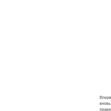
Вперв
вновь
прави