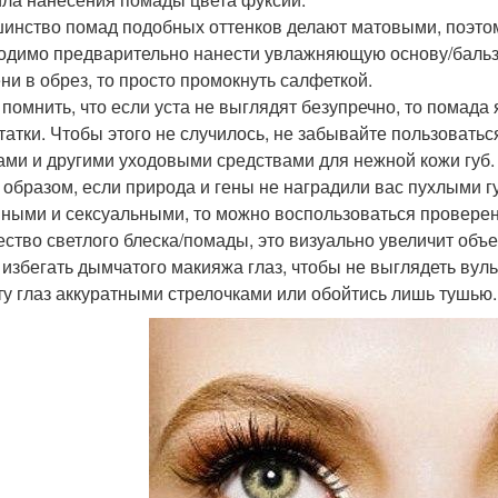
инство помад подобных оттенков делают матовыми, поэтому
одимо предварительно нанести увлажняющую основу/бальза
ни в обрез, то просто промокнуть салфеткой.
 помнить, что если уста не выглядят безупречно, то помада 
татки. Чтобы этого не случилось, не забывайте пользоват
ами и другими уходовыми средствами для нежной кожи губ.
 образом, если природа и гены не наградили вас пухлыми гу
ными и сексуальными, то можно воспользоваться провере
ество светлого блеска/помады, это визуально увеличит объе
 избегать дымчатого макияжа глаз, чтобы не выглядеть ву
ту глаз аккуратными стрелочками или обойтись лишь тушью.