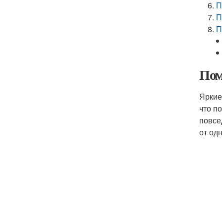
П
П
П
Пом
Яркие
что п
повсе
от од