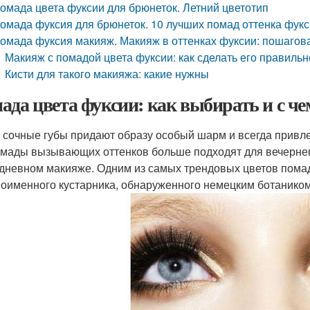
омада цвета фуксии для брюнеток. Летний цветотип
омада фуксия для брюнеток. 10 лучших помад оттенка фук
омада фуксия макияж. Макияж в оттенках фуксии: пошагова
Макияж с помадой цвета фуксии: как сделать его правильн
Кисти для такого макияжа: какие нужны
ада цвета фуксии: как выбирать и с че
 сочные губы придают образу особый шарм и всегда привл
омады вызывающих оттенков больше подходят для вечернего
дневном макияже. Одним из самых трендовых цветов помад
ноименного кустарника, обнаруженного немецким ботанико