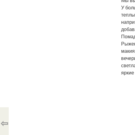
Мы вы
У бол
теплы
напри
добав
Помад
Рыжен
макия
вечер
светл
яркие
⇦