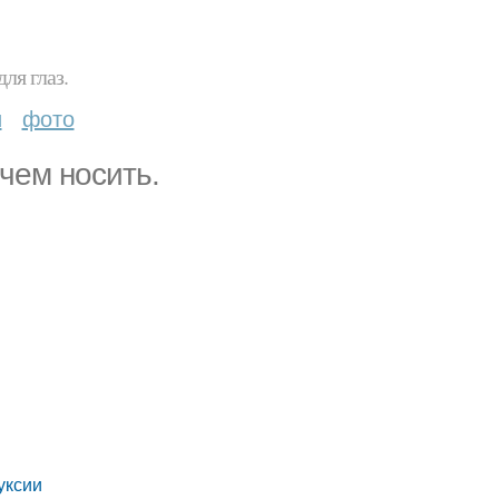
ля глаз.
и
фото
чем носить.
уксии