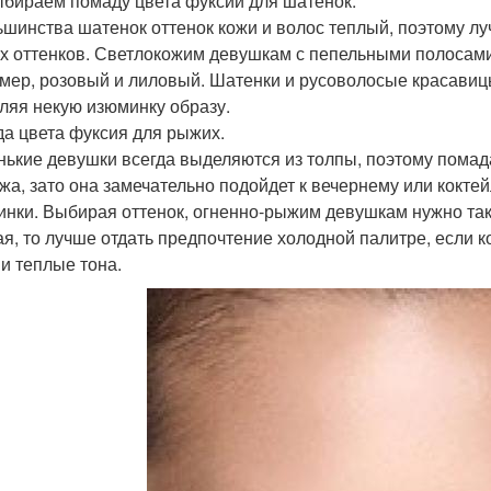
бираем помаду цвета фуксии для шатенок.
ьшинства шатенок оттенок кожи и волос теплый, поэтому л
х оттенков. Светлокожим девушкам с пепельными полосами
мер, розовый и лиловый. Шатенки и русоволосые красавицы 
ляя некую изюминку образу.
а цвета фуксия для рыжих.
ькие девушки всегда выделяются из толпы, поэтому помада
жа, зато она замечательно подойдет к вечернему или кокте
инки. Выбирая оттенок, огненно-рыжим девушкам нужно такж
ая, то лучше отдать предпочтение холодной палитре, если к
 и теплые тона.