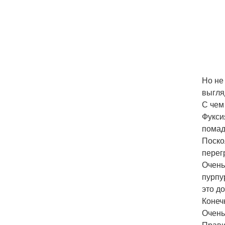
Но не
выгля
С чем
Фукси
помад
Поско
перег
Очень
пурпу
это д
Конеч
Очень
Прави