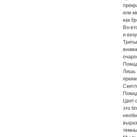
прекр
или к
как б
Во-вт
и виз
Треть
внима
очаро
Помад
Лишь 
ярким
Светл
Помад
Цвет 
это б
необх
выраз
темны