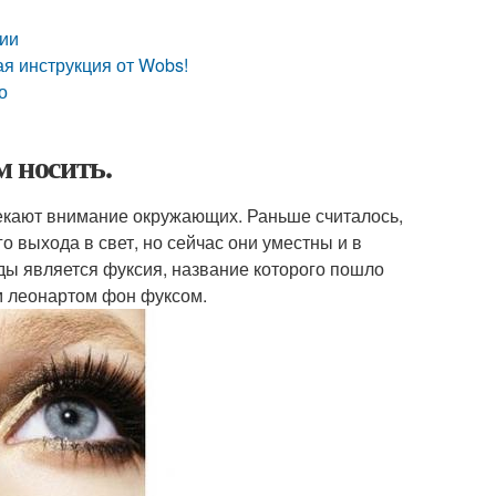
сии
я инструкция от Wobs!
о
м носить.
екают внимание окружающих. Раньше считалось,
 выхода в свет, но сейчас они уместны и в
ы является фуксия, название которого пошло
м леонартом фон фуксом.