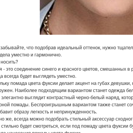
 забывайте, что подобрав идеальный оттенок, нужно тщате
дела уместно и гармонично.
 носить?
я - это соединение синего и красного цветов, смешанных в
а всегда будет выглядеть уместно.
льку помада цвета фуксии делает акцент на губах девушки,
ружен. Наиболее подходящим вариантом станет одежда белог
 элегантно выглядит контрастный черно-белый наряд, кото
рной помады. Беспроигрышным вариантом также станет соче
обавит образу легкость и непринужденность.
но же, всегда можно подобрать стильный аксессуар сходног
 стильно будет смотреться, если под помаду цвета фуксии 
ла нанесения помады цвета фуксии.