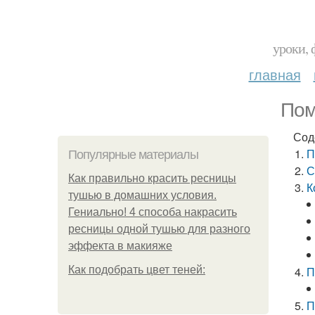
уроки, 
главная
Пом
Сод
П
Популярные материалы
С
Как правильно красить ресницы
К
тушью в домашних условия.
Гениально! 4 способа накрасить
ресницы одной тушью для разного
эффекта в макияже
Как подобрать цвет теней:
П
П