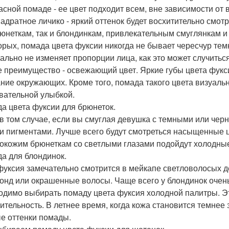
асной помаде - ее цвет подходит всем, вне зависимости от в
вадратное личико - яркий оттенок будет восхитительно смот
рюнеткам, так и блондинкам, привлекательным смуглянкам и
орых, помада цвета фуксии никогда не бывает чересчур тем
уально не изменяет пропорции лица, как это может случитьс
е преимущество - освежающий цвет. Яркие губы цвета фук
ние окружающих. Кроме того, помада такого цвета визуальн
вательной улыбкой.
а цвета фуксии для брюнеток.
в том случае, если вы смуглая девушка с темными или чер
и пигментами. Лучше всего будут смотреться насыщенные ц
окожим брюнеткам со светлыми глазами подойдут холодные
а для блондинок.
фуксия замечательно смотрится в мейкапе светловолосых д
лонд или окрашенные волосы. Чаще всего у блондинок очень
одимо выбирать помаду цвета фуксия холодной палитры. Эт
ительность. В летнее время, когда кожа становится темнее
е оттенки помады.