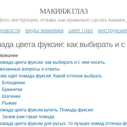
МАКИЯЖ ГЛАЗ
фото, инструкции, отзывы. как правильно сделать макияж д
новости
виды макияжа
цвет глаз
инструкци
ада цвета фуксии: как выбирать и с 
ержание
омада цвета фуксии: как выбирать и с чем носить.
вязанные вопросы и ответы
ому идет помада фуксия. Какой оттенок выбрать
Блондинки
Брюнетки
Шатенки
Рыжие
омада цвета фуксии купить. Помада фуксия
Зачем вам такая помада
омада цвета фуксии для русых. 10 лучших помад оттенка ф